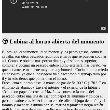
😚 Lubina al horno abierta del momento
El besugo, el salmonete, el salmonete y los peces grasos, como la
caballa, son otros pescados redondos enteros que se pueden cocinar
así. Como se obtiene más por su dinero y el sabor es superior,
comprar y cocinar un pescado entero como este será más barato, ya
que la carne se mantiene muy tierna y húmeda. Cocinar no da miedo
en absoluto, ya que el pescadero va a hacer todo el trabajo duro por
ti y tú sólo tienes que ponerlo en el horno.
Precalienta el horno hasta la marca de gas de 5/190 ° C (170 ° C en
el horno de abanico). Lava el interior y el exterior de la lubina y
sécalo con papel de cocina. Haz 3 o 4 cortes en la carne del
pescado, cubre una lata de asar con papel de aluminio y coloca el
pescado sobre ella. Mezclar el aceite de oliva, el jugo de limón y el
tomillo y sazonar la lubina con sal marina y pimienta negra recién
molida. La carne debe sentirse firme al tacto y debe ser escamosa y