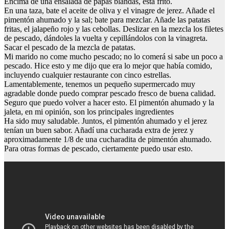
Encima de una ensalada de papas blandas, está frito.
En una taza, bate el aceite de oliva y el vinagre de jerez. Añade el
pimentón ahumado y la sal; bate para mezclar. Añade las patatas
fritas, el jalapeño rojo y las cebollas. Deslizar en la mezcla los filetes
de pescado, dándoles la vuelta y cepillándolos con la vinagreta.
Sacar el pescado de la mezcla de patatas.
Mi marido no come mucho pescado; no lo comerá si sabe un poco a
pescado. Hice esto y me dijo que era lo mejor que había comido,
incluyendo cualquier restaurante con cinco estrellas.
Lamentablemente, tenemos un pequeño supermercado muy
agradable donde puedo comprar pescado fresco de buena calidad.
Seguro que puedo volver a hacer esto. El pimentón ahumado y la
jaleta, en mi opinión, son los principales ingredientes
Ha sido muy saludable. Juntos, el pimentón ahumado y el jerez
tenían un buen sabor. Añadí una cucharada extra de jerez y
aproximadamente 1/8 de una cucharadita de pimentón ahumado.
Para otras formas de pescado, ciertamente puedo usar esto.