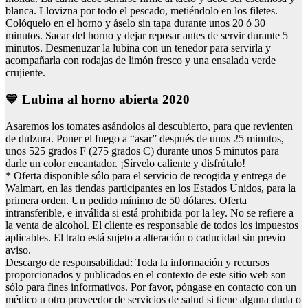
blanca. Llovizna por todo el pescado, metiéndolo en los filetes.
Colóquelo en el horno y áselo sin tapa durante unos 20 ó 30
minutos. Sacar del horno y dejar reposar antes de servir durante 5
minutos. Desmenuzar la lubina con un tenedor para servirla y
acompañarla con rodajas de limón fresco y una ensalada verde
crujiente.
💙 Lubina al horno abierta 2020
Asaremos los tomates asándolos al descubierto, para que revienten
de dulzura. Poner el fuego a “asar” después de unos 25 minutos,
unos 525 grados F (275 grados C) durante unos 5 minutos para
darle un color encantador. ¡Sírvelo caliente y disfrútalo!
* Oferta disponible sólo para el servicio de recogida y entrega de
Walmart, en las tiendas participantes en los Estados Unidos, para la
primera orden. Un pedido mínimo de 50 dólares. Oferta
intransferible, e inválida si está prohibida por la ley. No se refiere a
la venta de alcohol. El cliente es responsable de todos los impuestos
aplicables. El trato está sujeto a alteración o caducidad sin previo
aviso.
Descargo de responsabilidad: Toda la información y recursos
proporcionados y publicados en el contexto de este sitio web son
sólo para fines informativos. Por favor, póngase en contacto con un
médico u otro proveedor de servicios de salud si tiene alguna duda o