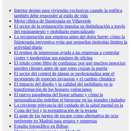
Interior design para viviendas exclusivas cuando la estética
también debe responder al estilo de vida
Mejor clínica de fisioterapia en Villaverde
El sector de la restauración impulsa su digitalización a través
del equipamiento y mobiliario especializado
La recuperación que empieza antes del dolor fuerte: cómo la
fisioterapia preventiva evita que pequeñas molestias limiten la
actividad diaria
El renting de impresoras ayuda a las empresas a controlar
costes y modernizar sus equipos de oficina
El rótulo como filtro de confianza: por qué muchos negocios
pierden clientes antes de que estos cruzan la puerta
El sector del control de plagas se profesionaliza ante el
incremento de especies invasoras y el cambio climático
El impacto del diseño y la calidad del mobiliario en la
transformación de los hogares valencianos
El nuevo paradigma del hogar urbano y cómo la
personalización redefine el bienestar en las grandes ciudades
La creciente relevancia del cuidado de la salud mental en la
Costa del Sol y la normalización de la terapia
El auge de los juegos de escape como alternativa de ocio
preferente en Madrid para grupos y empresas
Estudio fotográfico en Bilbao