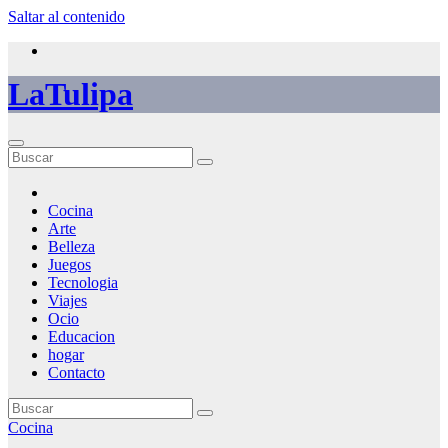
Saltar al contenido
LaTulipa
Cocina
Arte
Belleza
Juegos
Tecnologia
Viajes
Ocio
Educacion
hogar
Contacto
Cocina