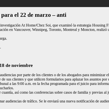
 para el 22 de marzo – anti
 investigación At Home/Chez Soi, que examinó la estrategia Housing Firs
ación en Vancouver, Winnipeg, Toronto, Montreal y Moncton, realizó u
arga.
.
l 18 de noviembre
 audiencias por parte de los clientes o de los abogados para minimizar e
de sus clientes y que utilicen formularios para aplazar los asuntos po
bunal a las 9:00 a.m. en la fecha programada para el juicio para informa
cucharlos.
antía, así como las conferencias sobre casos de familia y previas al juic
r audiencias de tráfico. Se le enviará una nueva notificación de audien