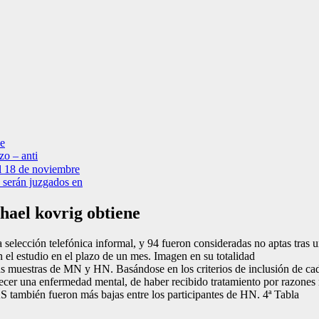
ne
zo – anti
el 18 de noviembre
 serán juzgados en
chael kovrig obtiene
elección telefónica informal, y 94 fueron consideradas no aptas tras u
el estudio en el plazo de un mes. Imagen en su totalidad
las muestras de MN y HN. Basándose en los criterios de inclusión de cad
ecer una enfermedad mental, de haber recibido tratamiento por razones 
S también fueron más bajas entre los participantes de HN. 4ª Tabla