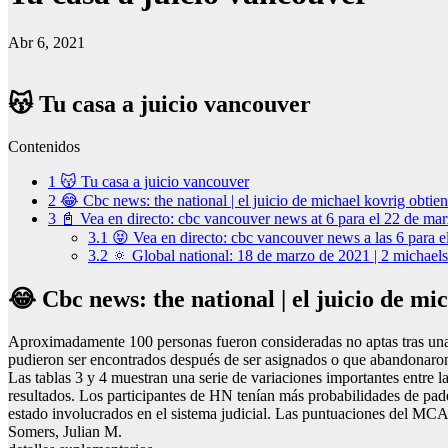
Abr 6, 2021
😽 Tu casa a juicio vancouver
Contenidos
1
😽 Tu casa a juicio vancouver
2
😂 Cbc news: the national | el juicio de michael kovrig obtie
3
📓 Vea en directo: cbc vancouver news at 6 para el 22 de mar
3.1
😝 Vea en directo: cbc vancouver news a las 6 para 
3.2
🔅 Global national: 18 de marzo de 2021 | 2 michaels
😂 Cbc news: the national | el juicio de mi
Aproximadamente 100 personas fueron consideradas no aptas tras una s
pudieron ser encontrados después de ser asignados o que abandonaron 
Las tablas 3 y 4 muestran una serie de variaciones importantes entre 
resultados. Los participantes de HN tenían más probabilidades de pad
estado involucrados en el sistema judicial. Las puntuaciones del MCA
Somers, Julian M.