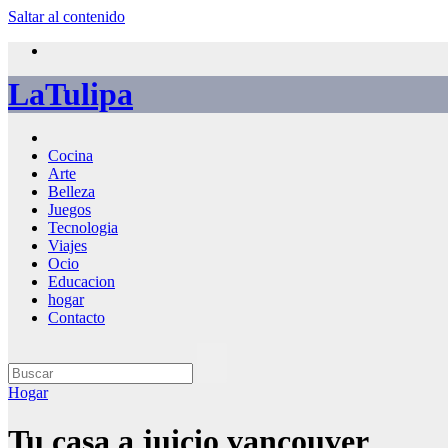
Saltar al contenido
LaTulipa
Cocina
Arte
Belleza
Juegos
Tecnologia
Viajes
Ocio
Educacion
hogar
Contacto
Hogar
Tu casa a juicio vancouver