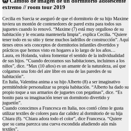
😱 Cambio de imagen de un dormitorio adolescente
extremo // room tour 2019
Cecilia en Suecia se aseguró de que el dormitorio de su hijo Maxime
tuviera un montón de contenedores de pared extra para todos sus
juguetes cuando lo renovó. “Maxime (7) está muy orgulloso de su
habitación y le encanta mantenerla limpia”, explica Cecilia. “Quiere
tener todo en su sitio y tiene muchos ladrillos de construcción”. Aquí
tienes otros seis conceptos de dormitorios infantiles divertidos y
prácticos que hemos visto en hogares a lo largo de los años…
Laura, en Holanda, valora fomentar el sentido de la individualidad
de sus hijos. “Cuando decoramos sus habitaciones, incluimos a los
niños”, dice. “Max (10 años) es un amante de la naturaleza, así que
colgamos una foto del aire libre en una de las paredes de su
habitación”.
En Italia, Valentina anima a su hijo Alberto (8) a ser imaginativo
permitiéndole personalizar su propia habitación. “Alberto ha dado su
propio toque a sus armarios de juguetes con pegatinas”, dice. “Es
bonito para su imaginación tener un dormitorio divertido y
juguetón”.
Cuando conocimos a Francesca en Italia, nos contó cómo le gusta
utilizar textiles de colores para dar calidez al dormitorio de su hija
Chiara (8). “Chiara adora todo el color”, dice Francesca. “Quiere
que su cama parezca una cueva escondida añadiendo aún más
textiles”.