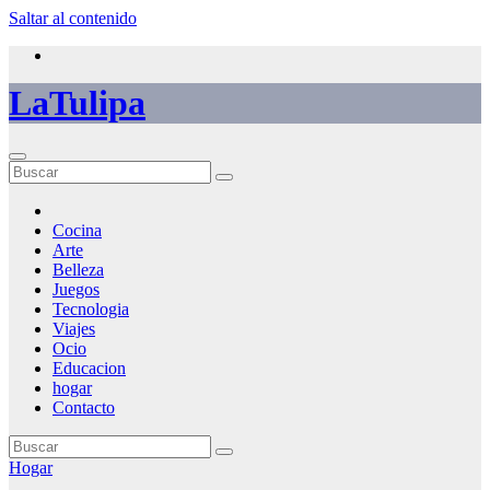
Saltar al contenido
LaTulipa
Cocina
Arte
Belleza
Juegos
Tecnologia
Viajes
Ocio
Educacion
hogar
Contacto
Hogar