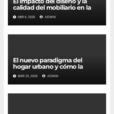
El impacto del diseño y la
calidad del mobiliario en la
transformación de los
ABR 6, 2026
ADMIN
hogares valencianos
El nuevo paradigma del
hogar urbano y cómo la
personalización redefine el
MAR 25, 2026
ADMIN
bienestar en las grandes
ciudades