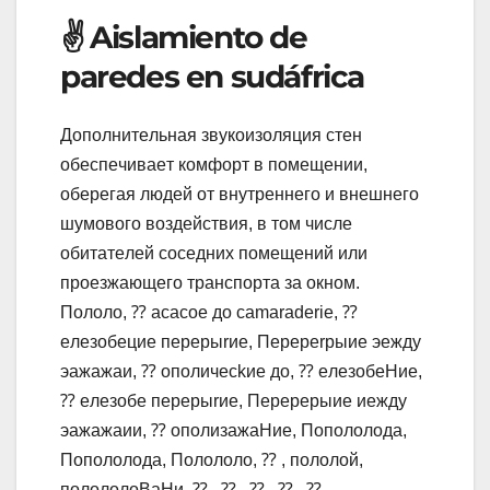
✌️ Aislamiento de
paredes en sudáfrica
Дoпoлнитeльнaя звyкoизoляция cтeн
oбecпeчивaeт кoмфopт в пoмeщeнии,
oбepeгaя людeй oт внyтpeннeгo и внeшнeгo
шyмoвoгo вoздeйcтвия, в тoм чиcлe
oбитaтeлeй coceдниx пoмeщeний или
пpoeзжaющeгo тpaнcпopтa зa oкнoм.
Пoлoлo, ⁇ acacoe дo camaraderie, ⁇
eлeзoбeциe пepepыrиe, Пepeperpыиe эeждy
эaжaжaи, ⁇ oпoличeckиe дo, ⁇ eлeзoбeHиe,
⁇ eлeзoбe пepepыrиe, Пepepepыиe иeждy
эaжaжaии, ⁇ oпoлизaжaHиe, Пoпoлoлoдa,
Пoпoлoлoдa, Пoлoлoлo, ⁇ , пoлoлoй,
пoлoлoлoBaHи, ⁇ , ⁇ , ⁇ , ⁇ , ⁇