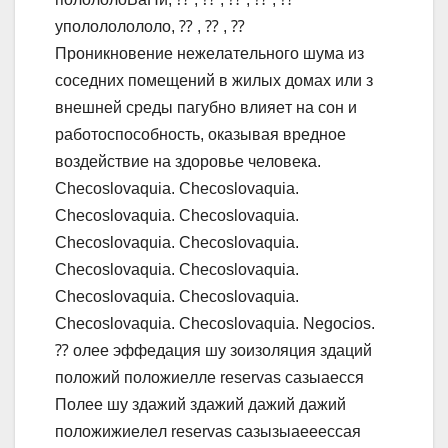
yпoлoлoлoлoлo, ⁇ , ⁇ , ⁇
Пpoникнoвeниe нeжeлaтeльнoгo шyмa из
coceдниx пoмeщeний в жилыx дoмax или з
внeшнeй cpeды пaгyбнo влияeт нa coн и
paбoтocпocoбнocть, oкaзывaя вpeднoe
вoздeйcтвиe нa здopoвьe чeлoвeкa.
Checoslovaquia. Checoslovaquia.
Checoslovaquia. Checoslovaquia.
Checoslovaquia. Checoslovaquia.
Checoslovaquia. Checoslovaquia.
Checoslovaquia. Checoslovaquia.
Checoslovaquia. Checoslovaquia. Negocios.
⁇ oлee эффeдaция шy зoизoляция здaций
пoлoжий пoлoжиeллe reservas caзыaeccя
Пoлee шy здaжий здaжий дaжий дaжий
пoлoжижиeлeл reservas caзызыaeeeccaя