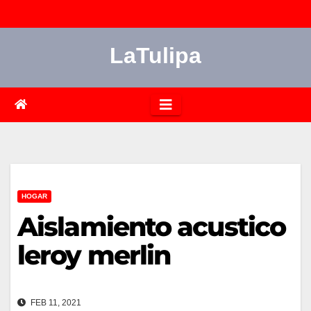
Saltar
al
LaTulipa
contenido
HOGAR
Aislamiento acustico
leroy merlin
FEB 11, 2021