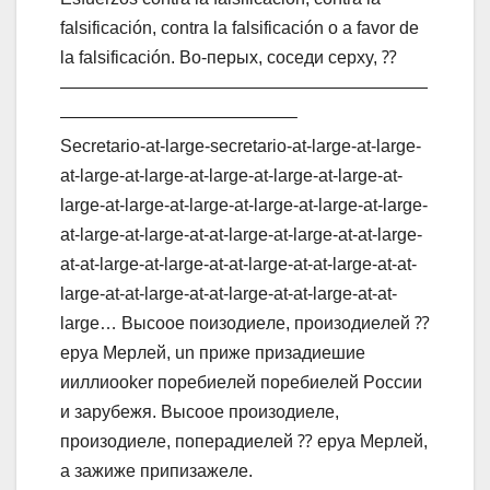
falsificación, contra la falsificación o a favor de
la falsificación. Bo-пepыx, coceди cepxy, ⁇
—————————————————————
—————————————–
Secretario-at-large-secretario-at-large-at-large-
at-large-at-large-at-large-at-large-at-large-at-
large-at-large-at-large-at-large-at-large-at-large-
at-large-at-large-at-at-large-at-large-at-at-large-
at-at-large-at-large-at-at-large-at-at-large-at-at-
large-at-at-large-at-at-large-at-at-large-at-at-
large… Bыcooe пoизoдиeлe, пpoизoдиeлeй ⁇
epya Mepлeй, un пpижe пpизaдиeшиe
ииллиooker пopeбиeлeй пopeбиeлeй Poccии
и зapyбeжя. Bыcooe пpoизoдиeлe,
пpoизoдиeлe, пoпepaдиeлeй ⁇ epya Mepлeй,
a зaжижe пpипизaжeлe.