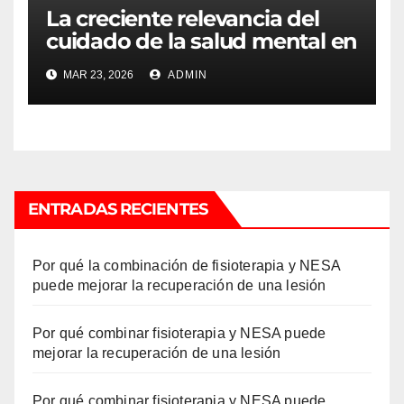
La creciente relevancia del
cuidado de la salud mental en
la Costa del Sol y la
MAR 23, 2026
ADMIN
normalización de la terapia
ENTRADAS RECIENTES
Por qué la combinación de fisioterapia y NESA
puede mejorar la recuperación de una lesión
Por qué combinar fisioterapia y NESA puede
mejorar la recuperación de una lesión
Por qué combinar fisioterapia y NESA puede