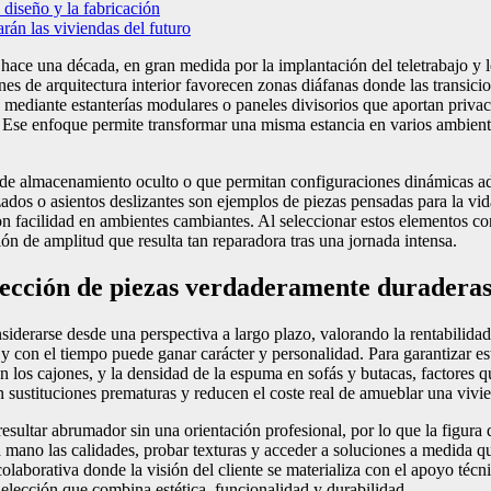
 diseño y la fabricación
rán las viviendas del futuro
 hace una década, en gran medida por la implantación del teletrabajo y 
nes de arquitectura interior favorecen zonas diáfanas donde las transicio
 mediante estanterías modulares o paneles divisorios que aportan privaci
. Ese enfoque permite transformar una misma estancia en varios ambient
 de almacenamiento oculto o que permitan configuraciones dinámicas ad
dos o asientos deslizantes son ejemplos de piezas pensadas para la vi
on facilidad en ambientes cambiantes. Al seleccionar estos elementos co
ión de amplitud que resulta tan reparadora tras una jornada intensa.
lección de piezas verdaderamente duradera
nsiderarse desde una perspectiva a largo plazo, valorando la rentabilidad
, y con el tiempo puede ganar carácter y personalidad. Para garantizar est
ean los cajones, y la densidad de la espuma en sofás y butacas, factores
 sustituciones prematuras y reducen el coste real de amueblar una vivi
sultar abrumador sin una orientación profesional, por lo que la figura 
 mano las calidades, probar texturas y acceder a soluciones a medida 
laborativa donde la visión del cliente se materializa con el apoyo téc
elección que combina estética, funcionalidad y durabilidad.