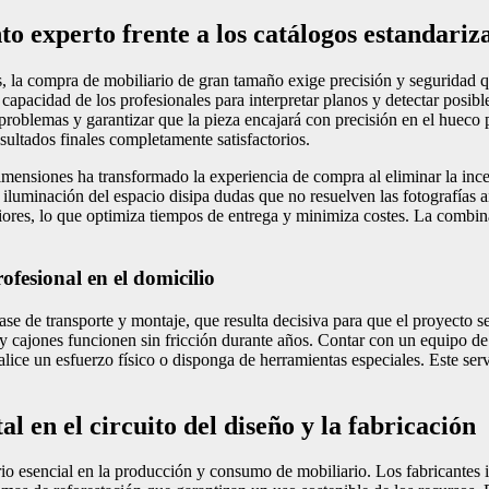
to experto frente a los catálogos estandariz
, la compra de mobiliario de gran tamaño exige precisión y seguridad qu
 capacidad de los profesionales para interpretar planos y detectar posib
 problemas y garantizar que la pieza encajará con precisión en el hueco p
sultados finales completamente satisfactorios.
mensiones ha transformado la experiencia de compra al eliminar la incer
iluminación del espacio disipa dudas que no resuelven las fotografías a
iores, lo que optimiza tiempos de entrega y minimiza costes. La combinac
ofesional en el domicilio
se de transporte y montaje, que resulta decisiva para que el proyecto 
 y cajones funcionen sin fricción durante años. Contar con un equipo d
realice un esfuerzo físico o disponga de herramientas especiales. Este s
l en el circuito del diseño y la fabricación
o esencial en la producción y consumo de mobiliario. Los fabricantes in