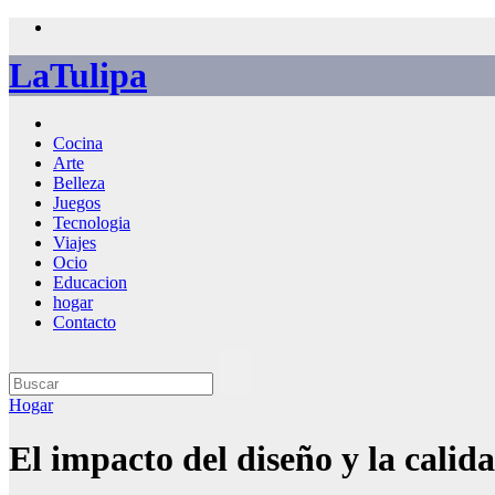
Saltar
al
LaTulipa
contenido
Cocina
Arte
Belleza
Juegos
Tecnologia
Viajes
Ocio
Educacion
hogar
Contacto
Hogar
El impacto del diseño y la calid