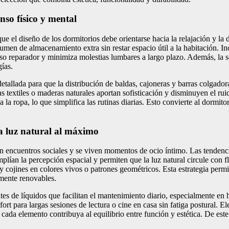
nso físico y mental
 que el diseño de los dormitorios debe orientarse hacia la relajación y l
umen de almacenamiento extra sin restar espacio útil a la habitación. I
so reparador y minimiza molestias lumbares a largo plazo. Además, la se
ías.
detallada para que la distribución de baldas, cajoneras y barras colgador
as textiles o maderas naturales aportan sofisticación y disminuyen el ru
 la ropa, lo que simplifica las rutinas diarias. Esto convierte al dormito
a luz natural al máximo
an encuentros sociales y se viven momentos de ocio íntimo. Las tendenc
ían la percepción espacial y permiten que la luz natural circule con fl
 y cojines en colores vivos o patrones geométricos. Esta estrategia perm
mente renovables.
tes de líquidos que facilitan el mantenimiento diario, especialmente en
t para largas sesiones de lectura o cine en casa sin fatiga postural. E
 cada elemento contribuya al equilibrio entre función y estética. De est