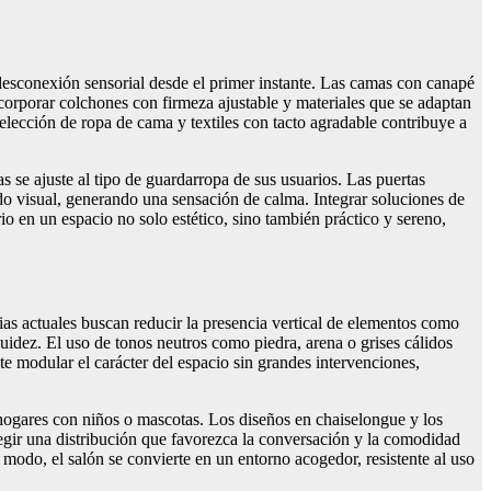
a desconexión sensorial desde el primer instante. Las camas con canapé
ncorporar colchones con firmeza ajustable y materiales que se adaptan
lección de ropa de cama y textiles con tacto agradable contribuye a
as se ajuste al tipo de guardarropa de sus usuarios. Las puertas
ido visual, generando una sensación de calma. Integrar soluciones de
rio en un espacio no solo estético, sino también práctico y sereno,
ias actuales buscan reducir la presencia vertical de elementos como
uidez. El uso de tonos neutros como piedra, arena o grises cálidos
ite modular el carácter del espacio sin grandes intervenciones,
 hogares con niños o mascotas. Los diseños en chaiselongue y los
legir una distribución que favorezca la conversación y la comodidad
e modo, el salón se convierte en un entorno acogedor, resistente al uso