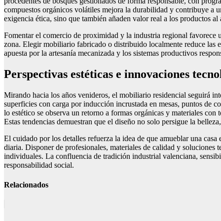
procedentes de bosques gestionados de forma responsable, con program
compuestos orgánicos volátiles mejora la durabilidad y contribuye a un
exigencia ética, sino que también añaden valor real a los productos al
Fomentar el comercio de proximidad y la industria regional favorece u
zona. Elegir mobiliario fabricado o distribuido localmente reduce las 
apuesta por la artesanía mecanizada y los sistemas productivos respon
Perspectivas estéticas e innovaciones tecn
Mirando hacia los años venideros, el mobiliario residencial seguirá int
superficies con carga por inducción incrustada en mesas, puntos de con
lo estético se observa un retorno a formas orgánicas y materiales con 
Estas tendencias demuestran que el diseño no solo persigue la belleza,
El cuidado por los detalles refuerza la idea de que amueblar una casa 
diaria. Disponer de profesionales, materiales de calidad y soluciones 
individuales. La confluencia de tradición industrial valenciana, sensib
responsabilidad social.
Relacionados