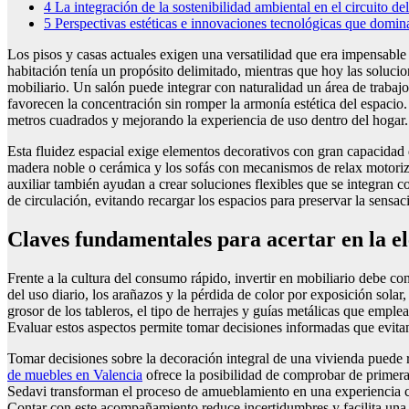
4
La integración de la sostenibilidad ambiental en el circuito del
5
Perspectivas estéticas e innovaciones tecnológicas que domina
Los pisos y casas actuales exigen una versatilidad que era impensable
habitación tenía un propósito delimitado, mientras que hoy las solucio
mobiliario. Un salón puede integrar con naturalidad un área de trabajo
favorecen la concentración sin romper la armonía estética del espacio
metros cuadrados y mejorando la experiencia de uso dentro del hogar.
Esta fluidez espacial exige elementos decorativos con gran capacidad
madera noble o cerámica y los sofás con mecanismos de relax motoriza
auxiliar también ayudan a crear soluciones flexibles que se integran c
de circulación, evitando recargar los espacios para preservar la sensac
Claves fundamentales para acertar en la e
Frente a la cultura del consumo rápido, invertir en mobiliario debe co
del uso diario, los arañazos y la pérdida de color por exposición solar
grosor de los tableros, el tipo de herrajes y guías metálicas que empl
Evaluar estos aspectos permite tomar decisiones informadas que evitan
Tomar decisiones sobre la decoración integral de una vivienda puede re
de muebles en Valencia
ofrece la posibilidad de comprobar de primera
Sedavi transforman el proceso de amueblamiento en una experiencia co
Contar con este acompañamiento reduce incertidumbres y facilita una 