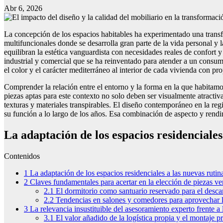
Abr 6, 2026
La concepción de los espacios habitables ha experimentado una transfo
multifuncionales donde se desarrolla gran parte de la vida personal y
equilibran la estética vanguardista con necesidades reales de confort 
industrial y comercial que se ha reinventado para atender a un consum
el color y el carácter mediterráneo al interior de cada vivienda con pr
Comprender la relación entre el entorno y la forma en la que habitamos 
piezas aptas para este contexto no solo deben ser visualmente atractiv
texturas y materiales transpirables. El diseño contemporáneo en la reg
su función a lo largo de los años. Esa combinación de aspecto y rendi
La adaptación de los espacios residenciales
Contenidos
1
La adaptación de los espacios residenciales a las nuevas rutina
2
Claves fundamentales para acertar en la elección de piezas v
2.1
El dormitorio como santuario reservado para el desca
2.2
Tendencias en salones y comedores para aprovechar l
3
La relevancia insustituible del asesoramiento experto frente a
3.1
El valor añadido de la logística propia y el montaje pr