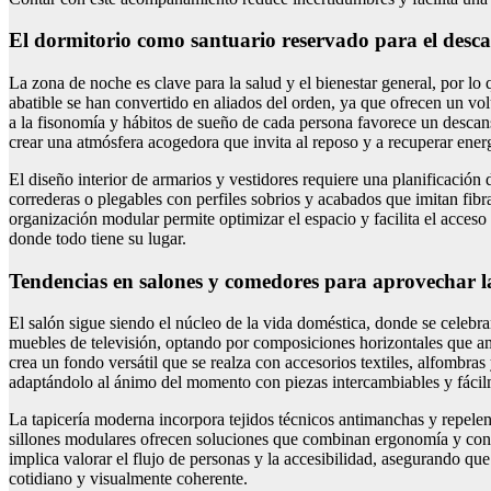
El dormitorio como santuario reservado para el desca
La zona de noche es clave para la salud y el bienestar general, por lo
abatible se han convertido en aliados del orden, ya que ofrecen un vol
a la fisonomía y hábitos de sueño de cada persona favorece un descan
crear una atmósfera acogedora que invita al reposo y a recuperar energ
El diseño interior de armarios y vestidores requiere una planificación 
correderas o plegables con perfiles sobrios y acabados que imitan fibr
organización modular permite optimizar el espacio y facilita el acceso a
donde todo tiene su lugar.
Tendencias en salones y comedores para aprovechar l
El salón sigue siendo el núcleo de la vida doméstica, donde se celebr
muebles de televisión, optando por composiciones horizontales que ampl
crea un fondo versátil que se realza con accesorios textiles, alfombras
adaptándolo al ánimo del momento con piezas intercambiables y fácil
La tapicería moderna incorpora tejidos técnicos antimanchas y repelen
sillones modulares ofrecen soluciones que combinan ergonomía y confor
implica valorar el flujo de personas y la accesibilidad, asegurando que
cotidiano y visualmente coherente.