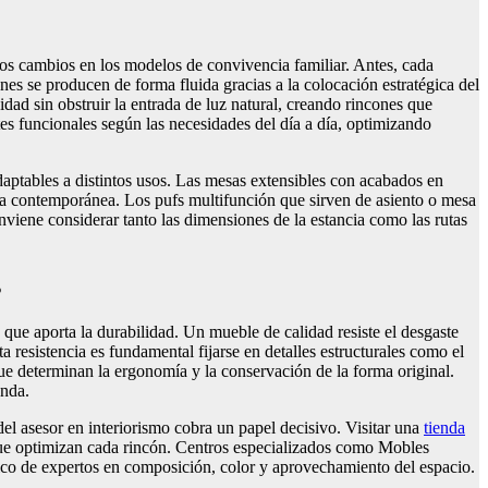
los cambios en los modelos de convivencia familiar. Antes, cada
nes se producen de forma fluida gracias a la colocación estratégica del
dad sin obstruir la entrada de luz natural, creando rincones que
es funcionales según las necesidades del día a día, optimizando
aptables a distintos usos. Las mesas extensibles con acabados en
da contemporánea. Los pufs multifunción que sirven de asiento o mesa
nviene considerar tanto las dimensiones de la estancia como las rutas
s
 que aporta la durabilidad. Un mueble de calidad resiste el desgaste
a resistencia es fundamental fijarse en detalles estructurales como el
 que determinan la ergonomía y la conservación de la forma original.
enda.
del asesor en interiorismo cobra un papel decisivo. Visitar una
tienda
que optimizan cada rincón. Centros especializados como Mobles
nico de expertos en composición, color y aprovechamiento del espacio.