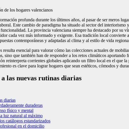
rmación profunda durante los últimos años, al pasar de ser meros lugar
 laboral. Este cambio de paradigma ha situado al sector del interiorismo
y funcionalidad. La provincia valenciana siempre ha destacado por su vínc
idor cada vez más informado y exigente. Esa tradición local convierte al
opuestas contemporáneas y adaptadas al clima y al estilo de vida regiona
resulta esencial para valorar cómo las colecciones actuales de mobiliari
as, sino que también han de responder a los retos climáticos aportando f
ión reinterpreta corrientes globales aplicando un filtro local en el que
miento es clave para lograr hogares que sean estéticos, cómodos y dura
 a las nuevas rutinas diarias
s diarias
erdaderamente duraderas
nso físico y mental
a luz natural al máximo
 los catálogos estandarizados
ofesional en el domicilio