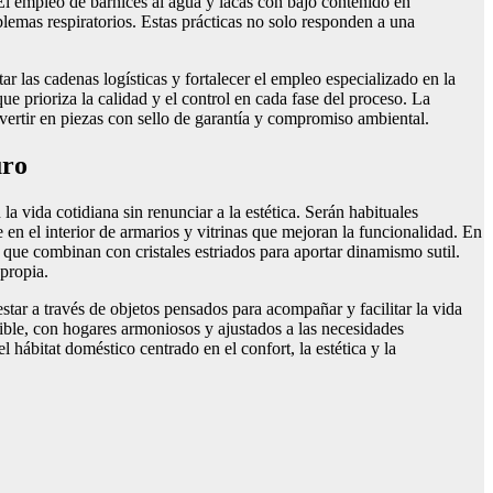
El empleo de barnices al agua y lacas con bajo contenido en
blemas respiratorios. Estas prácticas no solo responden a una
 las cadenas logísticas y fortalecer el empleo especializado en la
e prioriza la calidad y el control en cada fase del proceso. La
vertir en piezas con sello de garantía y compromiso ambiental.
uro
a vida cotidiana sin renunciar a la estética. Serán habituales
 en el interior de armarios y vitrinas que mejoran la funcionalidad. En
 que combinan con cristales estriados para aportar dinamismo sutil.
 propia.
star a través de objetos pensados para acompañar y facilitar la vida
gible, con hogares armoniosos y ajustados a las necesidades
 hábitat doméstico centrado en el confort, la estética y la