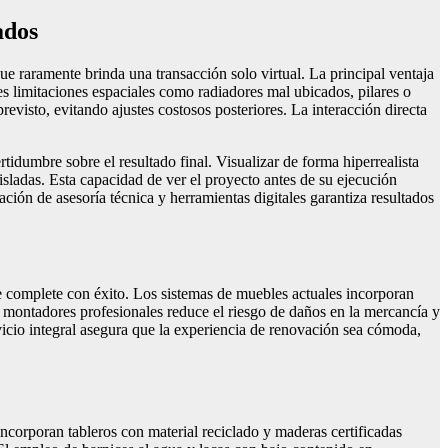
ados
e raramente brinda una transacción solo virtual. La principal ventaja
les limitaciones espaciales como radiadores mal ubicados, pilares o
revisto, evitando ajustes costosos posteriores. La interacción directa
tidumbre sobre el resultado final. Visualizar de forma hiperrealista
isladas. Esta capacidad de ver el proyecto antes de su ejecución
ión de asesoría técnica y herramientas digitales garantiza resultados
se complete con éxito. Los sistemas de muebles actuales incorporan
e montadores profesionales reduce el riesgo de daños en la mercancía y
ervicio integral asegura que la experiencia de renovación sea cómoda,
corporan tableros con material reciclado y maderas certificadas