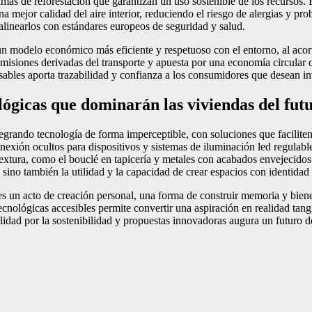
as de reforestación que garantizan un uso sostenible de los recursos. 
a mejor calidad del aire interior, reduciendo el riesgo de alergias y pro
 alinearlos con estándares europeos de seguridad y salud.
n modelo económico más eficiente y respetuoso con el entorno, al acortar
emisiones derivadas del transporte y apuesta por una economía circular qu
sables aporta trazabilidad y confianza a los consumidores que desean in
ológicas que dominarán las viviendas del fut
egrando tecnología de forma imperceptible, con soluciones que faciliten l
exión ocultos para dispositivos y sistemas de iluminación led regulable
textura, como el bouclé en tapicería y metales con acabados envejecidos
 sino también la utilidad y la capacidad de crear espacios con identidad
es un acto de creación personal, una forma de construir memoria y biene
tecnológicas accesibles permite convertir una aspiración en realidad tan
ilidad por la sostenibilidad y propuestas innovadoras augura un futuro del