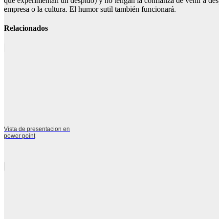
que experimentan un despido) y no tengan la confianza de venir a desp
empresa o la cultura. El humor sutil también funcionará.
Relacionados
Vista de presentacion en
power point