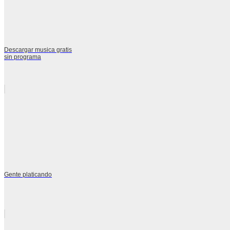
Descargar musica gratis
sin programa
Gente platicando