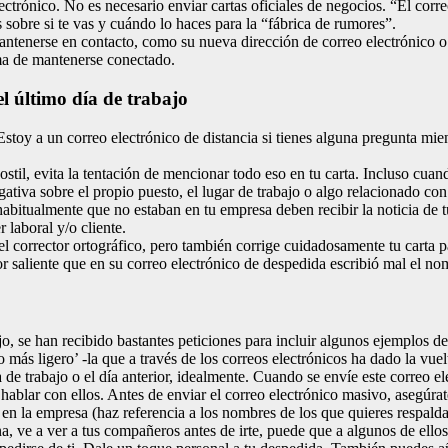
ctrónico. No es necesario enviar cartas oficiales de negocios. “El corre
 sobre si te vas y cuándo lo haces para la “fábrica de rumores”.
antenerse en contacto, como su nueva dirección de correo electrónico o
ma de mantenerse conectado.
l último día de trabajo
Estoy a un correo electrónico de distancia si tienes alguna pregunta mi
il, evita la tentación de mencionar todo eso en tu carta. Incluso cuando 
iva sobre el propio puesto, el lugar de trabajo o algo relacionado con 
 habitualmente que no estaban en tu empresa deben recibir la noticia de
laboral y/o cliente.
a el corrector ortográfico, pero también corrige cuidadosamente tu carta 
ador saliente que en su correo electrónico de despedida escribió mal el n
, se han recibido bastantes peticiones para incluir algunos ejemplos de
o más ligero’ -la que a través de los correos electrónicos ha dado la vue
de trabajo o el día anterior, idealmente. Cuando se envíe este correo el
hablar con ellos. Antes de enviar el correo electrónico masivo, asegúra
en la empresa (haz referencia a los nombres de los que quieres respal
ina, ve a ver a tus compañeros antes de irte, puede que a algunos de ello