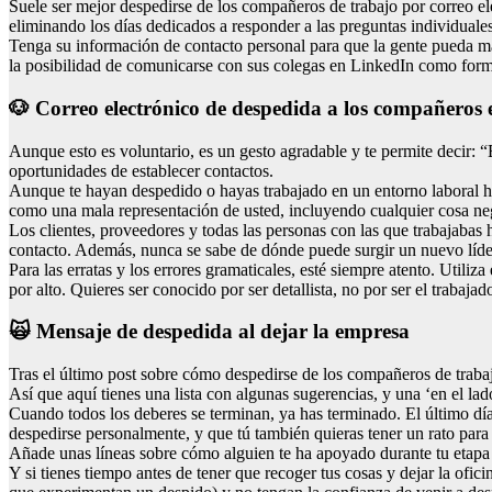
Suele ser mejor despedirse de los compañeros de trabajo por correo ele
eliminando los días dedicados a responder a las preguntas individuales
Tenga su información de contacto personal para que la gente pueda m
la posibilidad de comunicarse con sus colegas en LinkedIn como for
🐶 Correo electrónico de despedida a los compañeros e
Aunque esto es voluntario, es un gesto agradable y te permite decir: “
oportunidades de establecer contactos.
Aunque te hayan despedido o hayas trabajado en un entorno laboral host
como una mala representación de usted, incluyendo cualquier cosa negat
Los clientes, proveedores y todas las personas con las que trabajabas
contacto. Además, nunca se sabe de dónde puede surgir un nuevo líder 
Para las erratas y los errores gramaticales, esté siempre atento. Utiliz
por alto. Quieres ser conocido por ser detallista, no por ser el trabaj
🙀 Mensaje de despedida al dejar la empresa
Tras el último post sobre cómo despedirse de los compañeros de trabajo
Así que aquí tienes una lista con algunas sugerencias, y una ‘en el lad
Cuando todos los deberes se terminan, ya has terminado. El último día 
despedirse personalmente, y que tú también quieras tener un rato para 
Añade unas líneas sobre cómo alguien te ha apoyado durante tu etapa 
Y si tienes tiempo antes de tener que recoger tus cosas y dejar la ofic