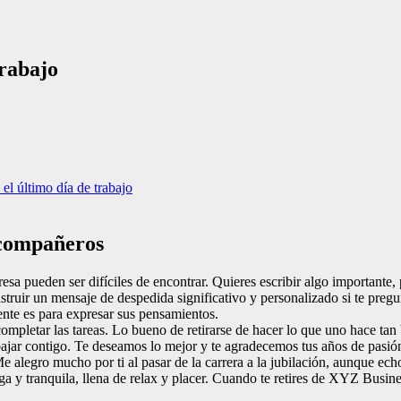
rabajo
el último día de trabajo
 compañeros
sa pueden ser difíciles de encontrar. Quieres escribir algo importante
nstruir un mensaje de despedida significativo y personalizado si te pregu
ente es para expresar sus pensamientos.
completar las tareas. Lo bueno de retirarse de hacer lo que uno hace t
jar contigo. Te deseamos lo mejor y te agradecemos tus años de pasión, 
e alegro mucho por ti al pasar de la carrera a la jubilación, aunque ech
 y tranquila, llena de relax y placer. Cuando te retires de XYZ Busines