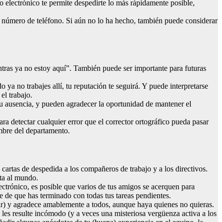
o electrónico te permite despedirte lo más rápidamente posible,
 número de teléfono. Si aún no lo ha hecho, también puede considerar
entras ya no estoy aquí”. También puede ser importante para futuras
ya no trabajes allí, tu reputación te seguirá. Y puede interpretarse
el trabajo.
 tu ausencia, y pueden agradecer la oportunidad de mantener el
para detectar cualquier error que el corrector ortográfico pueda pasar
ombre del departamento.
 cartas de despedida a los compañeros de trabajo y a los directivos.
lta al mundo.
ectrónico, es posible que varios de tus amigos se acerquen para
te de que has terminado con todas tus tareas pendientes.
dar) y agradece amablemente a todos, aunque haya quienes no quieras.
s les resulte incómodo (y a veces una misteriosa vergüenza activa a los