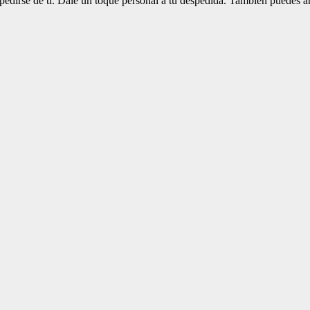
edirse de ti. Dale un toque personal a tu despedida. También puedes añ