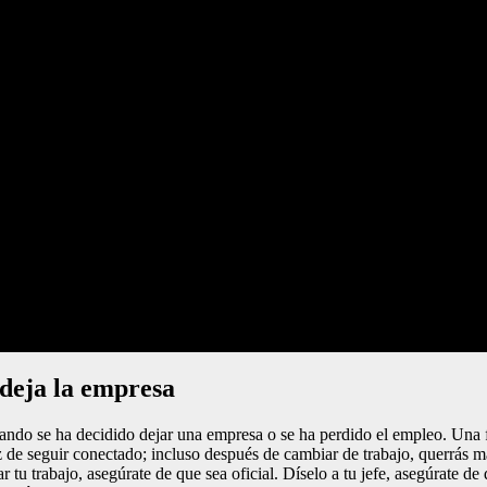
deja la empresa
ando se ha decidido dejar una empresa o se ha perdido el empleo. Una f
de seguir conectado; incluso después de cambiar de trabajo, querrás man
 tu trabajo, asegúrate de que sea oficial. Díselo a tu jefe, asegúrate d