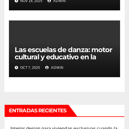
NOV 18, 2025
ADMIN
Las escuelas de danza: motor
cultural y educativo en la
sociedad contemporánea
OCT 7, 2025
ADMIN
ENTRADAS RECIENTES
Interior design para viviendas exclusivas cuando la