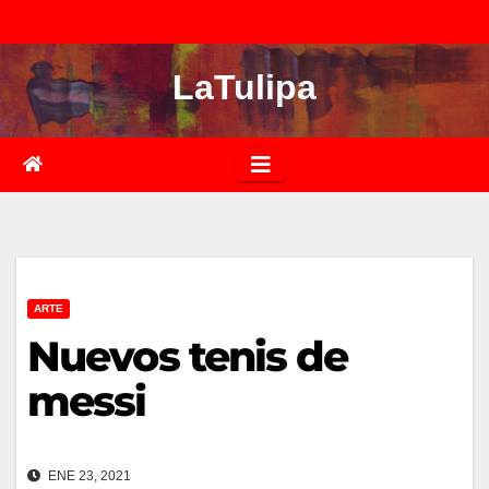
Saltar
al
LaTulipa
contenido
ARTE
Nuevos tenis de
messi
ENE 23, 2021