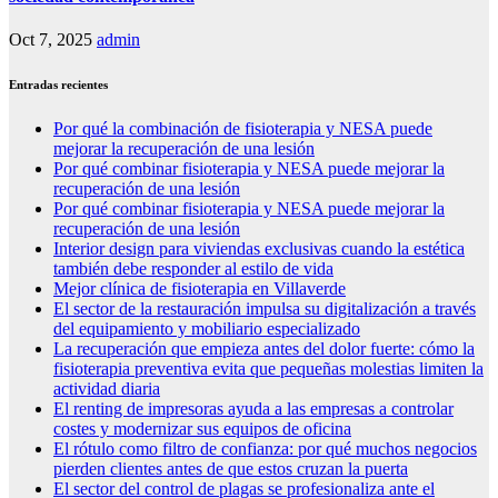
Oct 7, 2025
admin
Entradas recientes
Por qué la combinación de fisioterapia y NESA puede
mejorar la recuperación de una lesión
Por qué combinar fisioterapia y NESA puede mejorar la
recuperación de una lesión
Por qué combinar fisioterapia y NESA puede mejorar la
recuperación de una lesión
Interior design para viviendas exclusivas cuando la estética
también debe responder al estilo de vida
Mejor clínica de fisioterapia en Villaverde
El sector de la restauración impulsa su digitalización a través
del equipamiento y mobiliario especializado
La recuperación que empieza antes del dolor fuerte: cómo la
fisioterapia preventiva evita que pequeñas molestias limiten la
actividad diaria
El renting de impresoras ayuda a las empresas a controlar
costes y modernizar sus equipos de oficina
El rótulo como filtro de confianza: por qué muchos negocios
pierden clientes antes de que estos cruzan la puerta
El sector del control de plagas se profesionaliza ante el