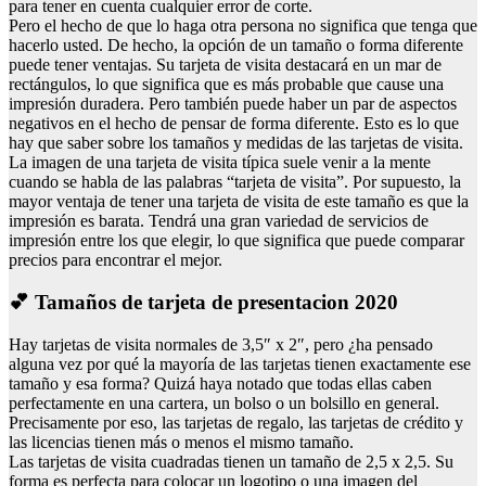
para tener en cuenta cualquier error de corte.
Pero el hecho de que lo haga otra persona no significa que tenga que
hacerlo usted. De hecho, la opción de un tamaño o forma diferente
puede tener ventajas. Su tarjeta de visita destacará en un mar de
rectángulos, lo que significa que es más probable que cause una
impresión duradera. Pero también puede haber un par de aspectos
negativos en el hecho de pensar de forma diferente. Esto es lo que
hay que saber sobre los tamaños y medidas de las tarjetas de visita.
La imagen de una tarjeta de visita típica suele venir a la mente
cuando se habla de las palabras “tarjeta de visita”. Por supuesto, la
mayor ventaja de tener una tarjeta de visita de este tamaño es que la
impresión es barata. Tendrá una gran variedad de servicios de
impresión entre los que elegir, lo que significa que puede comparar
precios para encontrar el mejor.
💕 Tamaños de tarjeta de presentacion 2020
Hay tarjetas de visita normales de 3,5″ x 2″, pero ¿ha pensado
alguna vez por qué la mayoría de las tarjetas tienen exactamente ese
tamaño y esa forma? Quizá haya notado que todas ellas caben
perfectamente en una cartera, un bolso o un bolsillo en general.
Precisamente por eso, las tarjetas de regalo, las tarjetas de crédito y
las licencias tienen más o menos el mismo tamaño.
Las tarjetas de visita cuadradas tienen un tamaño de 2,5 x 2,5. Su
forma es perfecta para colocar un logotipo o una imagen del