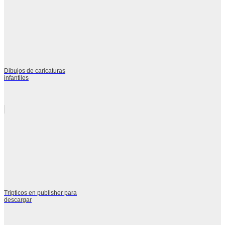
Dibujos de caricaturas
infantiles
Tripticos en publisher para
descargar