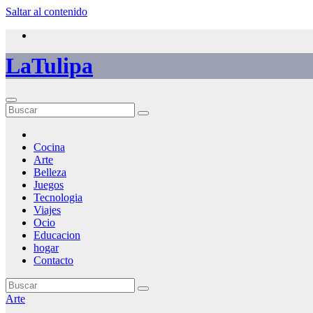
Saltar al contenido
LaTulipa
Cocina
Arte
Belleza
Juegos
Tecnologia
Viajes
Ocio
Educacion
hogar
Contacto
Arte