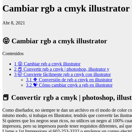
Cambiar rgb a cmyk illustrator
Abr 8, 2021
😝 Cambiar rgb a cmyk illustrator
Contenidos
1
😝 Cambiar rgb a cmyk illustrator
2
📕 Convertir rgb a cmyk | photoshop, illustrator y
3
🤭 Convierte fácilmente rgb a cmyk con illustrator
3.1
🔶 Conversión de rgb a cmyk en illustrator
3.2
💝 Cómo cambiar cmyk a rgb en illustrator
📕 Convertir rgb a cmyk | photoshop, illust
Como diseñador, no siempre te dan un archivo en el modo de color corre
mismo modo, si trabajas en Illustrator, tendrás que convertir las il
Si quieres que los negros sean ricos, no utilices un negro al 100% 
impresora, pero su impresora puede tener requisitos diferentes, así qu
Llame a 1st Impressions al 602-253-3332 o envíenos un correo electr