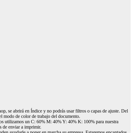
, se abrirá en Índice y no podrás usar filtros o capas de ajuste. Del
el modo de color de trabajo del documento.
sotros utilizamos un C: 60% M: 40% Y: 40% K: 100% para nuestra
s de enviar a imprimir.
pueden ayudarle a poner en marcha su empresa. Estaremos encantados