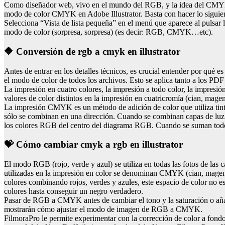
Como diseñador web, vivo en el mundo del RGB, y la idea del CMYK y
modo de color CMYK en Adobe Illustrator. Basta con hacer lo siguient
Selecciona “Vista de lista pequeña” en el menú que aparece al pulsar l
modo de color (sorpresa, sorpresa) (es decir: RGB, CMYK…etc).
🔶 Conversión de rgb a cmyk en illustrator
Antes de entrar en los detalles técnicos, es crucial entender por qué
el modo de color de todos los archivos. Esto se aplica tanto a los PD
La impresión en cuatro colores, la impresión a todo color, la impresi
valores de color distintos en la impresión en cuatricromía (cian, magen
La impresión CMYK es un método de adición de color que utiliza tinta 
sólo se combinan en una dirección. Cuando se combinan capas de luz 
los colores RGB del centro del diagrama RGB. Cuando se suman todos
💝 Cómo cambiar cmyk a rgb en illustrator
El modo RGB (rojo, verde y azul) se utiliza en todas las fotos de las 
utilizadas en la impresión en color se denominan CMYK (cian, magent
colores combinando rojos, verdes y azules, este espacio de color no e
colores hasta conseguir un negro verdadero.
Pasar de RGB a CMYK antes de cambiar el tono y la saturación o añadi
mostrarán cómo ajustar el modo de imagen de RGB a CMYK.
FilmoraPro le permite experimentar con la corrección de color a fondo 