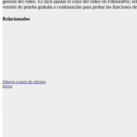
general del vídeo. Es fácil ajustar el color del vídeo en FilmoraPro; s
versión de prueba gratuita a continuación para probar las funciones d
Relacionados
Dibujos a lapiz de arboles
secos