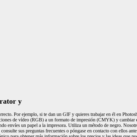
rator y
cto. Por ejemplo, si te dan un GIF y quieres trabajar en él en Photoshop
ustraciones de vídeo (RGB) a un formato de impresión (CMYK) y cambiar 
cuando envíes un papel a la impresora. Utiliza un método de negro. No
e consulte sus preguntas frecuentes o póngase en contacto con ellos ante
ónico para obtener más información sobre los precios y las ideas que 