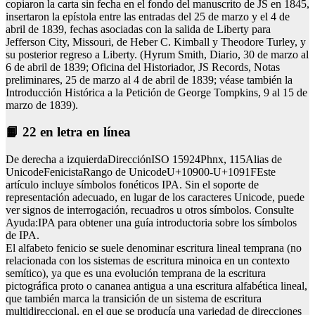
copiaron la carta sin fecha en el fondo del manuscrito de JS en 1845,
insertaron la epístola entre las entradas del 25 de marzo y el 4 de
abril de 1839, fechas asociadas con la salida de Liberty para
Jefferson City, Missouri, de Heber C. Kimball y Theodore Turley, y
su posterior regreso a Liberty. (Hyrum Smith, Diario, 30 de marzo al
6 de abril de 1839; Oficina del Historiador, JS Records, Notas
preliminares, 25 de marzo al 4 de abril de 1839; véase también la
Introducción Histórica a la Petición de George Tompkins, 9 al 15 de
marzo de 1839).
📙 22 en letra en línea
De derecha a izquierdaDirecciónISO 15924Phnx, 115Alias de
UnicodeFenicistaRango de UnicodeU+10900-U+1091FEste
artículo incluye símbolos fonéticos IPA. Sin el soporte de
representación adecuado, en lugar de los caracteres Unicode, puede
ver signos de interrogación, recuadros u otros símbolos. Consulte
Ayuda:IPA para obtener una guía introductoria sobre los símbolos
de IPA.
El alfabeto fenicio se suele denominar escritura lineal temprana (no
relacionada con los sistemas de escritura minoica en un contexto
semítico), ya que es una evolución temprana de la escritura
pictográfica proto o cananea antigua a una escritura alfabética lineal,
que también marca la transición de un sistema de escritura
multidireccional, en el que se producía una variedad de direcciones