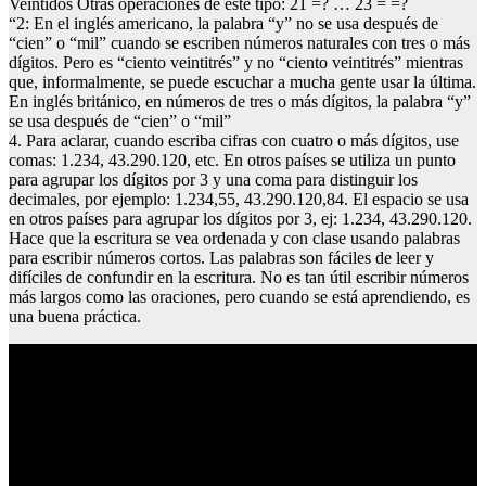
Veintidós Otras operaciones de este tipo: 21 =? … 23 = =?
“2: En el inglés americano, la palabra “y” no se usa después de
“cien” o “mil” cuando se escriben números naturales con tres o más
dígitos. Pero es “ciento veintitrés” y no “ciento veintitrés” mientras
que, informalmente, se puede escuchar a mucha gente usar la última.
En inglés británico, en números de tres o más dígitos, la palabra “y”
se usa después de “cien” o “mil”
4. Para aclarar, cuando escriba cifras con cuatro o más dígitos, use
comas: 1.234, 43.290.120, etc. En otros países se utiliza un punto
para agrupar los dígitos por 3 y una coma para distinguir los
decimales, por ejemplo: 1.234,55, 43.290.120,84. El espacio se usa
en otros países para agrupar los dígitos por 3, ej: 1.234, 43.290.120.
Hace que la escritura se vea ordenada y con clase usando palabras
para escribir números cortos. Las palabras son fáciles de leer y
difíciles de confundir en la escritura. No es tan útil escribir números
más largos como las oraciones, pero cuando se está aprendiendo, es
una buena práctica.