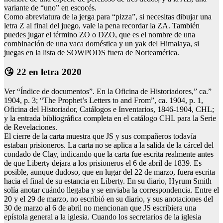
variante de “uno” en escocés.
Como abreviatura de la jerga para “pizza”, si necesitas dibujar una
letra Z al final del juego, vale la pena recordar la ZA. También
puedes jugar el término ZO o DZO, que es el nombre de una
combinación de una vaca doméstica y un yak del Himalaya, si
juegas en la lista de SOWPODS fuera de Norteamérica.
😘 22 en letra 2020
Ver “Índice de documentos”. En la Oficina de Historiadores,” ca.”
1904, p. 3; “The Prophet’s Letters to and From”, ca. 1904, p. 1,
Oficina del Historiador, Catálogos e Inventarios, 1846-1904, CHL;
y la entrada bibliográfica completa en el catálogo CHL para la Serie
de Revelaciones.
El cierre de la carta muestra que JS y sus compañeros todavía
estaban prisioneros. La carta no se aplica a la salida de la cárcel del
condado de Clay, indicando que la carta fue escrita realmente antes
de que Liberty dejara a los prisioneros el 6 de abril de 1839. Es
posible, aunque dudoso, que en lugar del 22 de marzo, fuera escrita
hacia el final de su estancia en Liberty. En su diario, Hyrum Smith
solía anotar cuándo llegaba y se enviaba la correspondencia. Entre el
20 y el 29 de marzo, no escribió en su diario, y sus anotaciones del
30 de marzo al 6 de abril no mencionan que JS escribiera una
epístola general a la iglesia. Cuando los secretarios de la iglesia