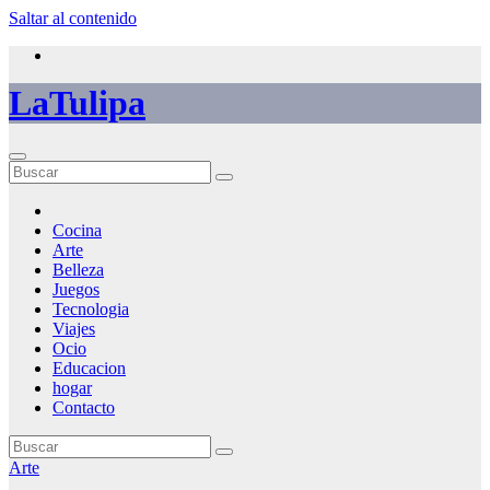
Saltar al contenido
LaTulipa
Cocina
Arte
Belleza
Juegos
Tecnologia
Viajes
Ocio
Educacion
hogar
Contacto
Arte