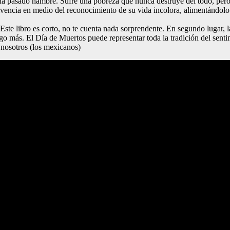
, ha pasado hambre. Sufre una pobreza que nunca destruye del todo, pe
vencia en medio del reconocimiento de su vida incolora, alimentándolo i
. Este libro es corto, no te cuenta nada sorprendente. En segundo lugar,
algo más. El Día de Muertos puede representar toda la tradición del sent
e nosotros (los mexicanos)