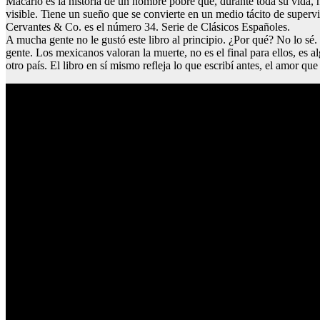
Macario es la historia de un hombre pobre que, durante toda su vida
visible. Tiene un sueño que se convierte en un medio tácito de supervi
Cervantes & Co. es el número 34. Serie de Clásicos Españoles.
A mucha gente no le gustó este libro al principio. ¿Por qué? No lo sé
gente. Los mexicanos valoran la muerte, no es el final para ellos, es 
otro país. El libro en sí mismo refleja lo que escribí antes, el amor qu