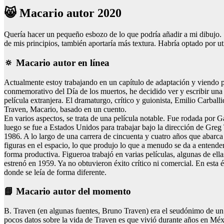
😸 Macario autor 2020
Quería hacer un pequeño esbozo de lo que podría añadir a mi dibujo. S
de mis principios, también aportaría más textura. Habría optado por ut
🔅 Macario autor en línea
Actualmente estoy trabajando en un capítulo de adaptación y viendo pel
conmemorativo del Día de los muertos, he decidido ver y escribir un
película extranjera. El dramaturgo, crítico y guionista, Emilio Carbal
Traven, Macario, basado en un cuento.
En varios aspectos, se trata de una película notable. Fue rodada por
luego se fue a Estados Unidos para trabajar bajo la dirección de Greg 
1986. A lo largo de una carrera de cincuenta y cuatro años que abarca 2
figuras en el espacio, lo que produjo lo que a menudo se da a entender 
forma productiva. Figueroa trabajó en varias películas, algunas de ell
estrenó en 1959. Ya no obtuvieron éxito crítico ni comercial. En esta é
donde se leía de forma diferente.
📘 Macario autor del momento
B. Traven (en algunas fuentes, Bruno Traven) era el seudónimo de un 
pocos datos sobre la vida de Traven es que vivió durante años en Méxi