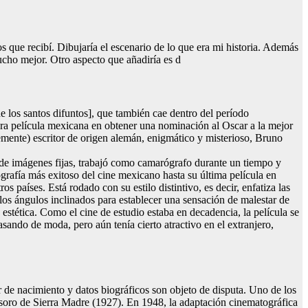
 que recibí. Dibujaría el escenario de lo que era mi historia. Además
mucho mejor. Otro aspecto que añadiría es d
e los santos difuntos], que también cae dentro del período
ra película mexicana en obtener una nominación al Oscar a la mejor
lemente) escritor de origen alemán, enigmático y misterioso, Bruno
o de imágenes fijas, trabajó como camarógrafo durante un tiempo y
ografía más exitoso del cine mexicano hasta su última película en
 países. Está rodado con su estilo distintivo, es decir, enfatiza las
a los ángulos inclinados para establecer una sensación de malestar de
estética. Como el cine de estudio estaba en decadencia, la película se
asando de moda, pero aún tenía cierto atractivo en el extranjero,
 de nacimiento y datos biográficos son objeto de disputa. Uno de los
tesoro de Sierra Madre (1927). En 1948, la adaptación cinematográfica