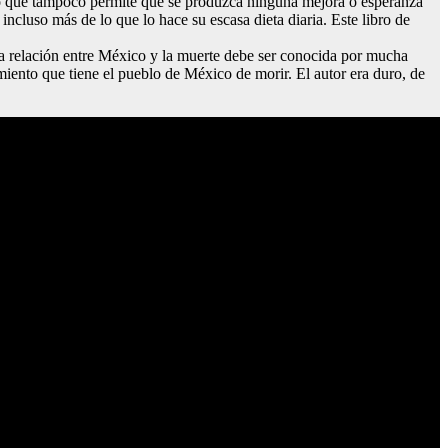
ro que tampoco permite que se produzca ninguna mejora o esperanza
ncluso más de lo que lo hace su escasa dieta diaria. Este libro de
 la relación entre México y la muerte debe ser conocida por mucha
imiento que tiene el pueblo de México de morir. El autor era duro, de