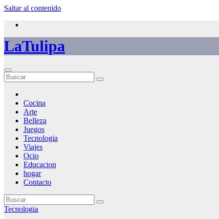
Saltar al contenido
LaTulipa
Cocina
Arte
Belleza
Juegos
Tecnologia
Viajes
Ocio
Educacion
hogar
Contacto
Tecnologia