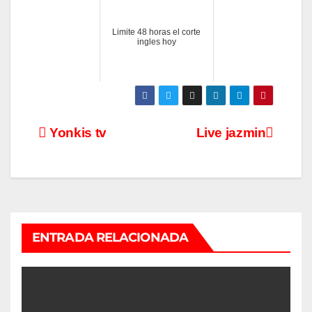
Limite 48 horas el corte
ingles hoy
Navegación
Yonkis tv
Live jazmin
de
entradas
ENTRADA RELACIONADA