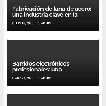
Fabricación de lana de acero:
una industria clave en la
transformación de materiales
JUN 18, 2025
ADMIN
Barridos electrónicos
profesionales: una
herramienta crítica en la
ABR 23, 2025
ADMIN
protección de la información