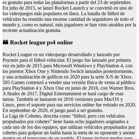
es gratuito para todas las plataformas a partir del 23 de septiembre.
En julio de 2015, se lanzó Rocket Launch y se convirtió en uno de
los videojuegos más populares en línea. La batalla de fútbol de
vehículos ha reunido una enorme cantidad de seguidores de todo el
mundo y, como es natural, más jugadores se han visto atraídos por la
reciente actualización gratuita.
🦝 Rocket league ps4 online
Rocket League es un videojuego desarrollado y lanzado por
Psyonix para el fútbol vehicular. El juego fue lanzado por primera
vez en julio de 2015 para Microsoft Windows y PlayStation 4, con
los puertos Xbox One y Nintendo Switch lanzados posteriormente,
y una actualización de gráficos en 2020 para la serie X/S de Xbox.
505 Games comenzó a vender una versión física de venta al público
para PlayStation 4 y Xbox One en junio de 2016, con Warner Bros.
A finales de 2017, Digital Entertainment se hará cargo de esas
tareas. También se lanzaron en 2016 versiones para MacOS y
Linux, pero el soporte para sus servicios online fue retirado en 2020.
En septiembre de 2020, el juego pasó a ser gratuito.
La Liga de Cohetes, descrita como “fútbol, pero con vehículos
propulsados por cohetes” tiene hasta ocho jugadores asignados a
cada uno de los dos equipos, que utilizan vehículos propulsados por
cohetes para golpear un balón hasta la meta de su oponente y anotar
puntos en el transcurso de un partido. El juego incluye modos para