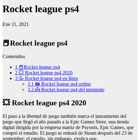
Rocket league ps4
Ene 11, 2021
📕Rocket league ps4
Contenidos
1
📕Rocket league ps4
2
💥 Rocket league ps4 2020
3
🥳 Rocket league ps4 en línea
3.1
🦝 Rocket league ps4 online
3.2
👼 Rocket league ps4 del momento
💥 Rocket league ps4 2020
El paso a la libertad de juego también marca el lanzamiento del
juego que llegó el año pasado a la Epic Games Store, una tienda
digital dirigida por la empresa matriz de Psyonix, Epic Games, que
compró el estudio. El juego se retirará de Steam después del 23 de
septiembre; el estudio, sin embargo, explica que,