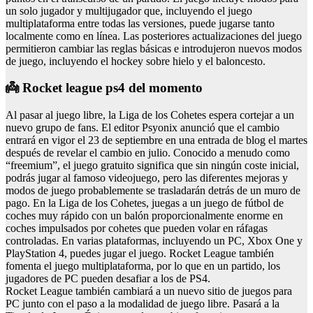
un solo jugador y multijugador que, incluyendo el juego
multiplataforma entre todas las versiones, puede jugarse tanto
localmente como en línea. Las posteriores actualizaciones del juego
permitieron cambiar las reglas básicas e introdujeron nuevos modos
de juego, incluyendo el hockey sobre hielo y el baloncesto.
👼 Rocket league ps4 del momento
Al pasar al juego libre, la Liga de los Cohetes espera cortejar a un
nuevo grupo de fans. El editor Psyonix anunció que el cambio
entrará en vigor el 23 de septiembre en una entrada de blog el martes
después de revelar el cambio en julio. Conocido a menudo como
“freemium”, el juego gratuito significa que sin ningún coste inicial,
podrás jugar al famoso videojuego, pero las diferentes mejoras y
modos de juego probablemente se trasladarán detrás de un muro de
pago. En la Liga de los Cohetes, juegas a un juego de fútbol de
coches muy rápido con un balón proporcionalmente enorme en
coches impulsados por cohetes que pueden volar en ráfagas
controladas. En varias plataformas, incluyendo un PC, Xbox One y
PlayStation 4, puedes jugar el juego. Rocket League también
fomenta el juego multiplataforma, por lo que en un partido, los
jugadores de PC pueden desafiar a los de PS4.
Rocket League también cambiará a un nuevo sitio de juegos para
PC junto con el paso a la modalidad de juego libre. Pasará a la