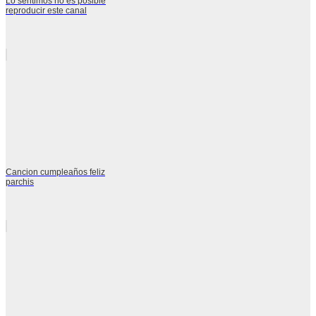
Lo sentimos no es posible
reproducir este canal
Cancion cumpleaños feliz
parchis