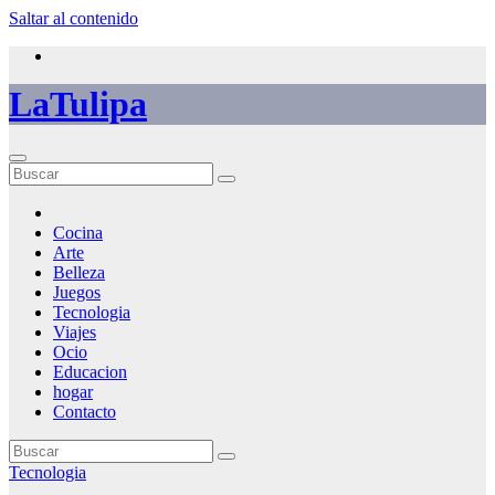
Saltar al contenido
LaTulipa
Cocina
Arte
Belleza
Juegos
Tecnologia
Viajes
Ocio
Educacion
hogar
Contacto
Tecnologia