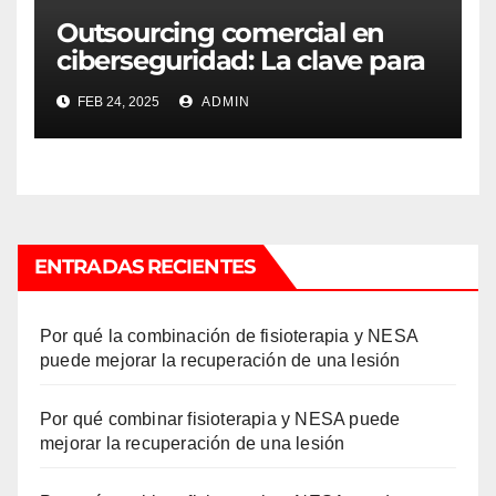
Outsourcing comercial en
ciberseguridad: La clave para
triunfar en un entorno digital
FEB 24, 2025
ADMIN
ENTRADAS RECIENTES
Por qué la combinación de fisioterapia y NESA
puede mejorar la recuperación de una lesión
Por qué combinar fisioterapia y NESA puede
mejorar la recuperación de una lesión