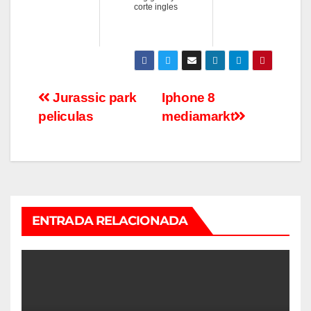
corte ingles
Navegación
Jurassic park
Iphone 8
peliculas
mediamarkt
de
entradas
ENTRADA RELACIONADA