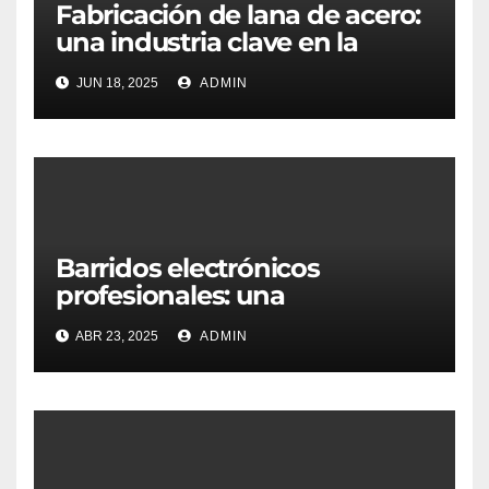
Fabricación de lana de acero:
una industria clave en la
transformación de materiales
JUN 18, 2025
ADMIN
Barridos electrónicos
profesionales: una
herramienta crítica en la
ABR 23, 2025
ADMIN
protección de la información