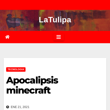
Saltar
al
LaTulipa
contenido
TECNOLOGIA
Apocalipsis
minecraft
ENE 21, 2021