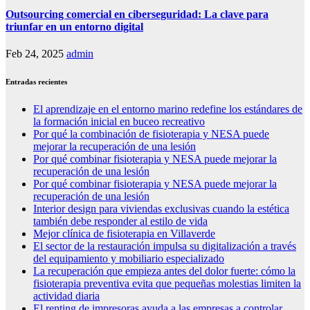
Outsourcing comercial en ciberseguridad: La clave para
triunfar en un entorno digital
Feb 24, 2025
admin
Entradas recientes
El aprendizaje en el entorno marino redefine los estándares de
la formación inicial en buceo recreativo
Por qué la combinación de fisioterapia y NESA puede
mejorar la recuperación de una lesión
Por qué combinar fisioterapia y NESA puede mejorar la
recuperación de una lesión
Por qué combinar fisioterapia y NESA puede mejorar la
recuperación de una lesión
Interior design para viviendas exclusivas cuando la estética
también debe responder al estilo de vida
Mejor clínica de fisioterapia en Villaverde
El sector de la restauración impulsa su digitalización a través
del equipamiento y mobiliario especializado
La recuperación que empieza antes del dolor fuerte: cómo la
fisioterapia preventiva evita que pequeñas molestias limiten la
actividad diaria
El renting de impresoras ayuda a las empresas a controlar