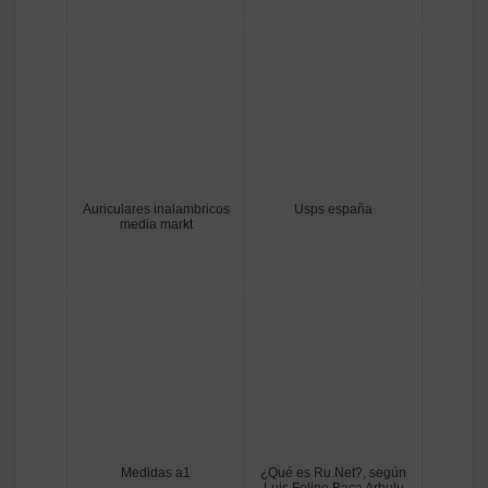
Auriculares inalambricos
Usps españa
media markt
Medidas a1
¿Qué es Ru.Net?, según
Luis Felipe Baca Arbulu