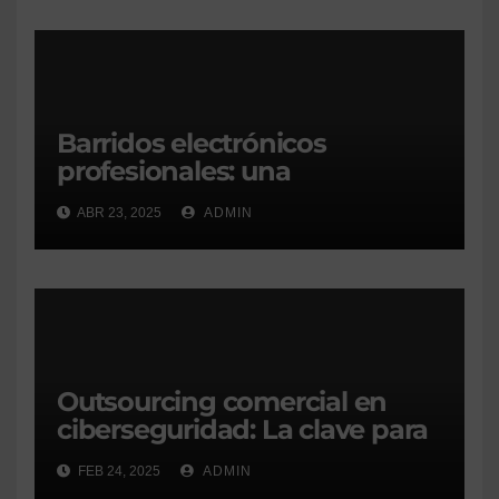
Barridos electrónicos
profesionales: una
herramienta crítica en la
ABR 23, 2025
ADMIN
protección de la información
Outsourcing comercial en
ciberseguridad: La clave para
triunfar en un entorno digital
FEB 24, 2025
ADMIN