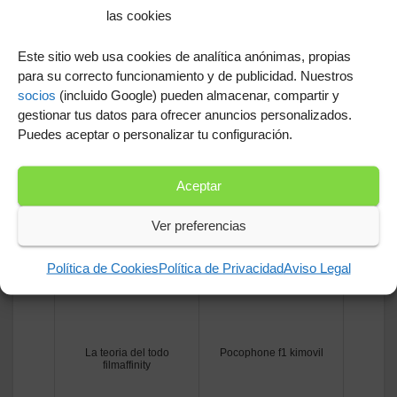
en colaboración con el Instituto Fraunhofer, que
las cookies
culminó con la primera solicitud a la Autoridad
Este sitio web usa cookies de analítica anónimas, propias
Europea de Seguridad Alimentaria (EFSA) para
para su correcto funcionamiento y de publicidad. Nuestros
el uso de poliestireno reciclado (r-PS) como
socios
(incluido Google) pueden almacenar, compartir y
material en contacto con alimentos
gestionar tus datos para ofrecer anuncios personalizados.
(http://styrenics-circular-solutions.com/news/).
Puedes aceptar o personalizar tu configuración.
Relacionados
Aceptar
Ver preferencias
Política de Cookies
Política de Privacidad
Aviso Legal
La teoria del todo
Pocophone f1 kimovil
filmaffinity