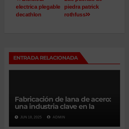
Navegación
electrica plegable
piedra patrick
de
decathlon
rothfuss
entradas
ENTRADA RELACIONADA
Fabricación de lana de acero:
una industria clave en la
transformación de materiales
JUN 18, 2025
ADMIN