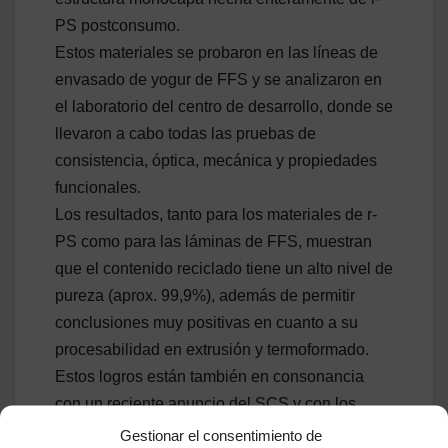
PS postconsumo.
Estos materiales se probaron en las líneas de
envasado de yogur de FFS y se analizaron en
el laboratorio del centro de desarrollo, donde se
llevaron a cabo todas las pruebas de
consistencia, óptica, mecánica y propiedades
funcionales.
Los resultados, tanto para los materiales de r-
PS como para las láminas de FFS, muestran
que el contenido reciclado tiene un alto nivel de
pureza (aprox. 99,9%), además de permitir
conclusiones muy positivas en cuanto a su
procesabilidad en extrusión y termoformado.
Estos logros están también en consonancia
con un reciente anuncio del SCS y con los
resultados de una prueba de desafío realizada
Gestionar el consentimiento de