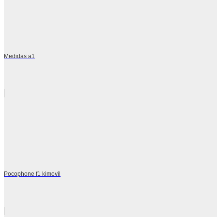
Medidas a1
Pocophone f1 kimovil