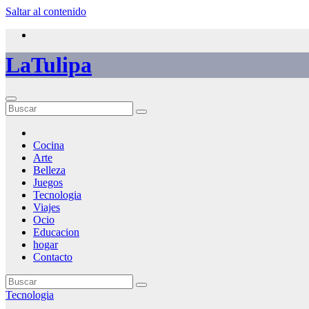
Saltar al contenido
LaTulipa
Cocina
Arte
Belleza
Juegos
Tecnologia
Viajes
Ocio
Educacion
hogar
Contacto
Tecnologia