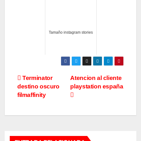
Tamaño instagram stories
Navegación
Terminator
Atencion al cliente
destino oscuro
playstation españa
de
filmaffinity
entradas