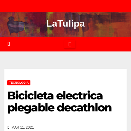
Saltar
al
LaTulipa
contenido
TECNOLOGIA
Bicicleta electrica
plegable decathlon
MAR 11, 2021