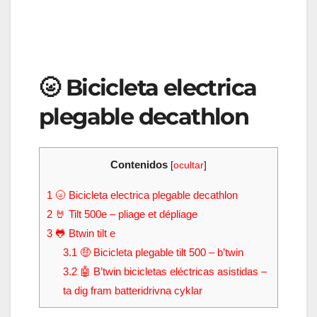
🌝 Bicicleta electrica
plegable decathlon
Contenidos
[
ocultar
]
1
🌝 Bicicleta electrica plegable decathlon
2
🤘 Tilt 500e – pliage et dépliage
3
🐸 Btwin tilt e
3.1
🤑 Bicicleta plegable tilt 500 – b’twin
3.2
🤖 B’twin bicicletas eléctricas asistidas –
ta dig fram batteridrivna cyklar