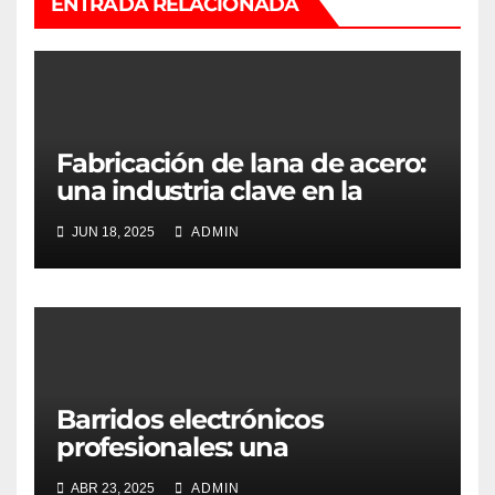
ENTRADA RELACIONADA
Fabricación de lana de acero:
una industria clave en la
transformación de materiales
JUN 18, 2025
ADMIN
Barridos electrónicos
profesionales: una
herramienta crítica en la
ABR 23, 2025
ADMIN