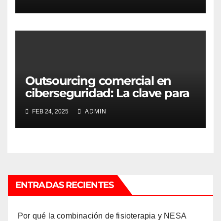
protección de la información
Outsourcing comercial en
ciberseguridad: La clave para
triunfar en un entorno digital
FEB 24, 2025
ADMIN
ENTRADAS RECIENTES
Por qué la combinación de fisioterapia y NESA