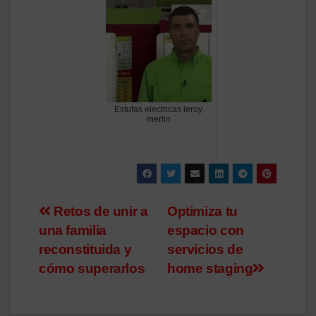
Estufas electricas leroy
merlin
Navegación
Retos de unir a
Optimiza tu
una familia
espacio con
de
reconstituida y
servicios de
entradas
cómo superarlos
home staging