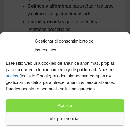
Cojines y alfombras
para añadir texturas
y colores sin gastar demasiado.
Libros y revistas
que reflejen tus
intereses personales.
Gestionar el consentimiento de
Empieza hoy: un espacio
las cookies
que cuenta tu historia
Este sitio web usa cookies de analítica anónimas, propias
para su correcto funcionamiento y de publicidad. Nuestros
Diseñar un espacio personalizado no tiene que
socios
(incluido Google) pueden almacenar, compartir y
ser complicado ni costoso. Se trata de reflejar
gestionar tus datos para ofrecer anuncios personalizados.
quién eres y cómo vives, integrando elementos
Puedes aceptar o personalizar tu configuración.
que te hagan sentir cómodo y feliz. ¿Estás listo
para transformar tu hogar?
Aceptar
Tu espacio puede ser más que un lugar para
Ver preferencias
vivir
: puede convertirse en un reflejo auténtico