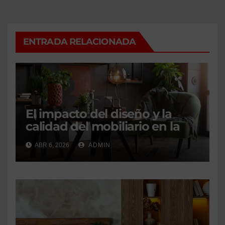
ENTRADA RELACIONADA
El impacto del diseño y la
calidad del mobiliario en la
transformación de los
ABR 6, 2026
ADMIN
hogares valencianos