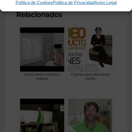
de tu personalidad y tu estilo de vida.
Política de Cookies
Política de Privacidad
Aviso Legal
Relacionados
Leroy merlin cortinas y
Cojines para sillas leroy
estores
merlin