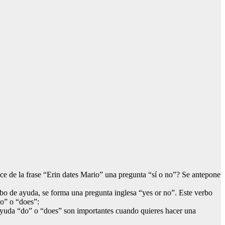
ce de la frase “Erin dates Mario” una pregunta “sí o no”? Se antepone
erbo de ayuda, se forma una pregunta inglesa “yes or no”. Este verbo
do” o “does”:
 ayuda “do” o “does” son importantes cuando quieres hacer una