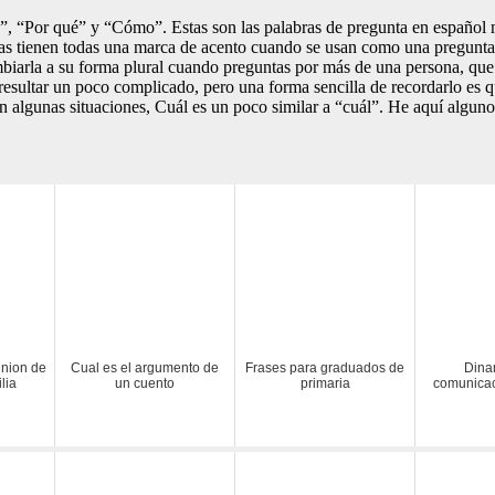
“Por qué” y “Cómo”. Estas son las palabras de pregunta en español más
vas tienen todas una marca de acento cuando se usan como una pregunta.
arla a su forma plural cuando preguntas por más de una persona, que es
resultar un poco complicado, pero una forma sencilla de recordarlo es q
 En algunas situaciones, Cuál es un poco similar a “cuál”. He aquí algun
union de
Cual es el argumento de
Frases para graduados de
Dina
lia
un cuento
primaria
comunicac