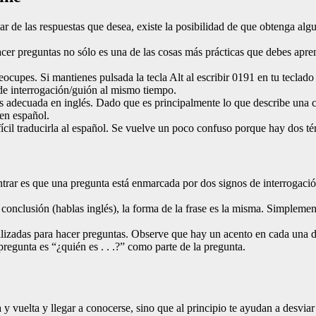
r de las respuestas que desea, existe la posibilidad de que obtenga algu
 hacer preguntas no sólo es una de las cosas más prácticas que debes apre
eocupes. Si mantienes pulsada la tecla Alt al escribir 0191 en tu teclad
 de interrogación/guión al mismo tiempo.
xis adecuada en inglés. Dado que es principalmente lo que describe una c
en español.
ifícil traducirla al español. Se vuelve un poco confuso porque hay dos 
rar es que una pregunta está enmarcada por dos signos de interrogación
onclusión (hablas inglés), la forma de la frase es la misma. Simplement
ilizadas para hacer preguntas. Observe que hay un acento en cada una de 
regunta es “¿quién es . . .?” como parte de la pregunta.
y vuelta y llegar a conocerse, sino que al principio te ayudan a desvia