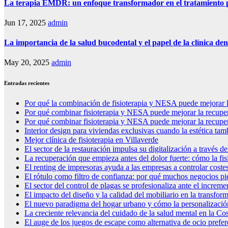
La terapia EMDR: un enfoque transformador en el tratamiento p
Jun 17, 2025
admin
La importancia de la salud bucodental y el papel de la clínica den
May 20, 2025
admin
Entradas recientes
Por qué la combinación de fisioterapia y NESA puede mejorar l
Por qué combinar fisioterapia y NESA puede mejorar la recuper
Por qué combinar fisioterapia y NESA puede mejorar la recuper
Interior design para viviendas exclusivas cuando la estética tam
Mejor clínica de fisioterapia en Villaverde
El sector de la restauración impulsa su digitalización a través 
La recuperación que empieza antes del dolor fuerte: cómo la fisi
El renting de impresoras ayuda a las empresas a controlar coste
El rótulo como filtro de confianza: por qué muchos negocios pie
El sector del control de plagas se profesionaliza ante el increm
El impacto del diseño y la calidad del mobiliario en la transfo
El nuevo paradigma del hogar urbano y cómo la personalización 
La creciente relevancia del cuidado de la salud mental en la Cos
El auge de los juegos de escape como alternativa de ocio prefe