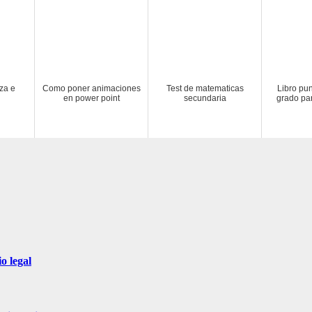
za e
Como poner animaciones
Test de matematicas
Libro pun
en power point
secundaria
grado pa
o legal