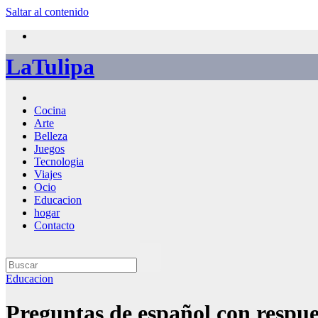
Saltar al contenido
LaTulipa
Cocina
Arte
Belleza
Juegos
Tecnologia
Viajes
Ocio
Educacion
hogar
Contacto
Educacion
Preguntas de español con respue