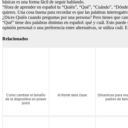
básicas es una forma fácil de seguir hablando.
“Hora de aprender en español tu “Quién”, “Qué”, “Cuándo”, “Dónde”, 
quieres. Una cosa buena para recordar es que las palabras interrogati
¿Dices Quién cuando preguntas por una persona? Pero tienes que cambi
“Qué” tiene dos palabras distintas en español: qué y cuál. Esto puede 
opinión personal o una preferencia entre alternativas, se utiliza cuál.
Relacionados
Como cambiar el tamaño
Al frente dela clase
Dinamicas para re
de la diapositiva en power
padres de fami
point