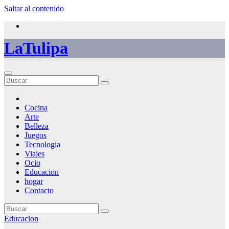
Saltar al contenido
LaTulipa
Cocina
Arte
Belleza
Juegos
Tecnologia
Viajes
Ocio
Educacion
hogar
Contacto
Educacion