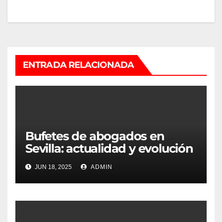
entradas
ENTRADA RELACIONADA
Bufetes de abogados en
Sevilla: actualidad y evolución
del ejercicio legal
JUN 18, 2025
ADMIN