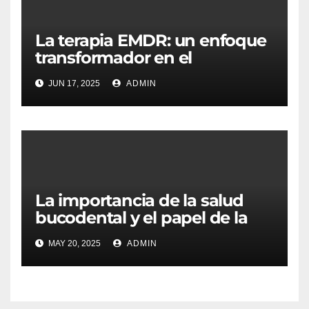
La terapia EMDR: un enfoque
transformador en el
tratamiento psicológico
JUN 17, 2025
ADMIN
La importancia de la salud
bucodental y el papel de la
clínica dental en la
MAY 20, 2025
ADMIN
prevención