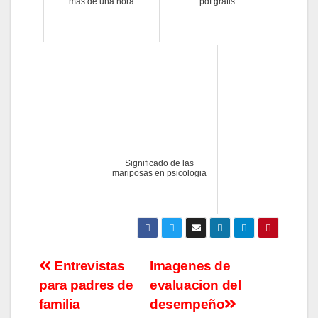
mas de una hora
pdf gratis
Significado de las
mariposas en psicologia
Navegación
Entrevistas
Imagenes de
para padres de
evaluacion del
de
familia
desempeño