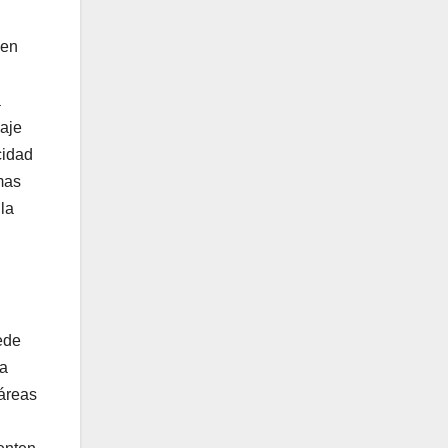
 en
a
zaje
cidad
mas
la
ede
na
 áreas