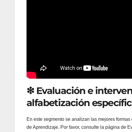
❇ Evaluación e interve
alfabetización específi
En este segmento se analizan las mejores formas d
de Aprendizaje. Por favor, consulte la página de E