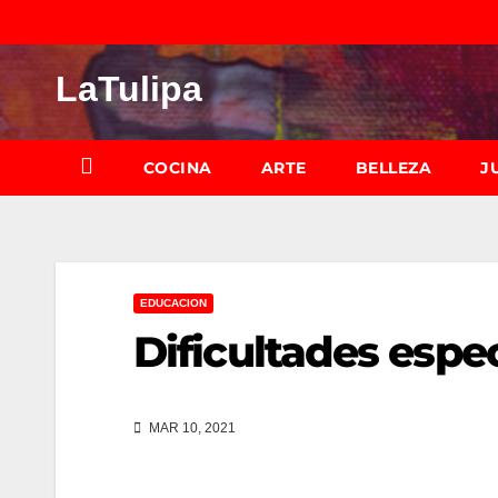
Saltar
al
LaTulipa
contenido
COCINA
ARTE
BELLEZA
J
EDUCACION
Dificultades espe
MAR 10, 2021