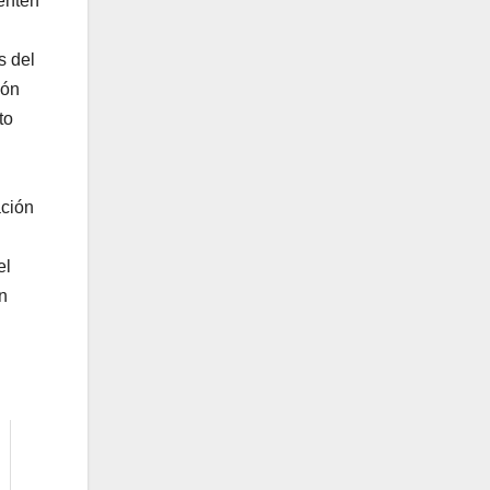
enten
s del
ión
to
ación
el
n