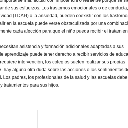
omportarse mal, actuar con impotencia o retraerse porque se si
ar de sus esfuerzos. Los trastornos emocionales o de conducta,
tividad (TDAH) o la ansiedad, pueden coexistir con los trastorno
alir en la escuela puede verse obstaculizada por una combinac
mente cada afección para que el niño pueda recibir el tratamien
ecesitan asistencia y formación adicionales adaptadas a sus
e aprendizaje puede tener derecho a recibir servicios de educ
requiere intervención, los colegios suelen realizar sus propias
i hay alguna otra duda sobre las acciones o los sentimientos d
d. Los padres, los profesionales de la salud y las escuelas debe
y tratamientos para sus hijos.