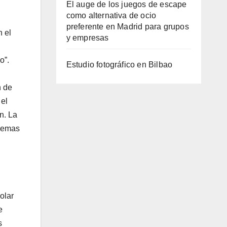
El auge de los juegos de escape
como alternativa de ocio
preferente en Madrid para grupos
n el
y empresas
o”.
Estudio fotográfico en Bilbao
n de
 el
n. La
blemas
olar
e
s