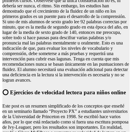
primeros cursos. Obsérvese que la única consideración no es, ni
debería ser nunca, el ritmo. Sin embargo, los estudios han
demostrado que el crecimiento de la fluidez de un niño en los
primeros grados es un puente para el desarrollo de la comprensión.
Si uno de mis alumnos de sexto grado lee 92 palabras correctas por
minuto, que es la media de segundo grado en esta época del año, en
lugar de la media de sexto grado de 140, entonces me preocupa,
sobre todo si hace pausas para descifrar varias palabras y/o
pronuncia mal las palabras mentalmente u oralmente. Esto es una
indicación de que, para evaluar los niveles de vocabulario y
comprensión, debe someterse a más pruebas y requerirá una
intervención para cubrir esas lagunas. Tenga en cuenta que mis
recomendaciones nunca se basan únicamente en las puntuaciones de
fluidez. El alumno necesitará una evaluación adicional para detectar
una deficiencia en la lectura si la intervención es necesaria y no se
logran avances.
⭕ Ejercicios de velocidad lectora para niños online
Este post es un resumen simplificado de los conceptos que enseñé
en un seminario llamado “Proyecto PX” a estudiantes universitarios
de la Universidad de Princeton en 1998. Se escribió hace varios
años, por lo que está redactado como si fuera una escritura pomposa
de Ivy-Leaguer, pero los resultados son importantes. En realidad,