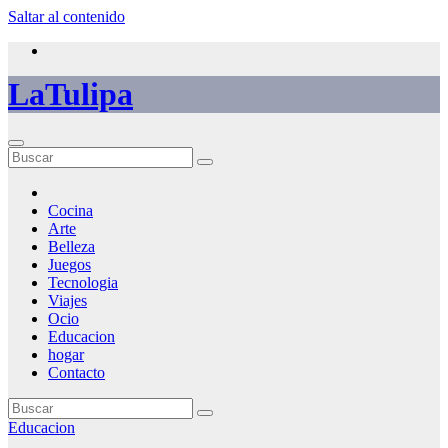
Saltar al contenido
LaTulipa
Cocina
Arte
Belleza
Juegos
Tecnologia
Viajes
Ocio
Educacion
hogar
Contacto
Educacion