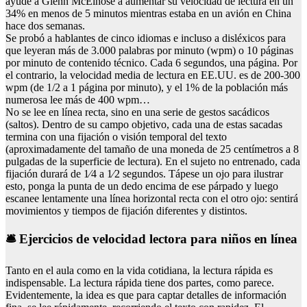
ayudé a Glenn McElhose a aumentar su velocidad de lectura en un
34% en menos de 5 minutos mientras estaba en un avión en China
hace dos semanas.
Se probó a hablantes de cinco idiomas e incluso a disléxicos para
que leyeran más de 3.000 palabras por minuto (wpm) o 10 páginas
por minuto de contenido técnico. Cada 6 segundos, una página. Por
el contrario, la velocidad media de lectura en EE.UU. es de 200-300
wpm (de 1/2 a 1 página por minuto), y el 1% de la población más
numerosa lee más de 400 wpm…
No se lee en línea recta, sino en una serie de gestos sacádicos
(saltos). Dentro de su campo objetivo, cada una de estas sacadas
termina con una fijación o visión temporal del texto
(aproximadamente del tamaño de una moneda de 25 centímetros a 8
pulgadas de la superficie de lectura). En el sujeto no entrenado, cada
fijación durará de 1⁄4 a 1⁄2 segundos. Tápese un ojo para ilustrar
esto, ponga la punta de un dedo encima de ese párpado y luego
escanee lentamente una línea horizontal recta con el otro ojo: sentirá
movimientos y tiempos de fijación diferentes y distintos.
🛎 Ejercicios de velocidad lectora para niños en línea
Tanto en el aula como en la vida cotidiana, la lectura rápida es
indispensable. La lectura rápida tiene dos partes, como parece.
Evidentemente, la idea es que para captar detalles de información