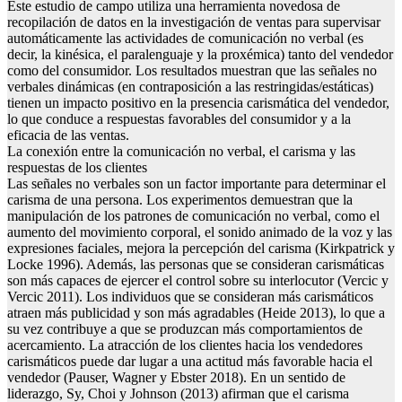
Este estudio de campo utiliza una herramienta novedosa de
recopilación de datos en la investigación de ventas para supervisar
automáticamente las actividades de comunicación no verbal (es
decir, la kinésica, el paralenguaje y la proxémica) tanto del vendedor
como del consumidor. Los resultados muestran que las señales no
verbales dinámicas (en contraposición a las restringidas/estáticas)
tienen un impacto positivo en la presencia carismática del vendedor,
lo que conduce a respuestas favorables del consumidor y a la
eficacia de las ventas.
La conexión entre la comunicación no verbal, el carisma y las
respuestas de los clientes
Las señales no verbales son un factor importante para determinar el
carisma de una persona. Los experimentos demuestran que la
manipulación de los patrones de comunicación no verbal, como el
aumento del movimiento corporal, el sonido animado de la voz y las
expresiones faciales, mejora la percepción del carisma (Kirkpatrick y
Locke 1996). Además, las personas que se consideran carismáticas
son más capaces de ejercer el control sobre su interlocutor (Vercic y
Vercic 2011). Los individuos que se consideran más carismáticos
atraen más publicidad y son más agradables (Heide 2013), lo que a
su vez contribuye a que se produzcan más comportamientos de
acercamiento. La atracción de los clientes hacia los vendedores
carismáticos puede dar lugar a una actitud más favorable hacia el
vendedor (Pauser, Wagner y Ebster 2018). En un sentido de
liderazgo, Sy, Choi y Johnson (2013) afirman que el carisma