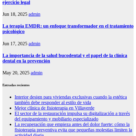
ejercicio legal
Jun 18, 2025
admin
La terapia EMDR: un enfoque transformador en el tratamiento
psicológico
Jun 17, 2025
admin
La importancia de la salud bucodental y el papel de la clínica
dental en la prevención
May 20, 2025
admin
Entradas recientes
Interior design para viviendas exclusivas cuando la estética
también debe responder al estilo de vida
Mejor clínica de fisioterapia en Villaverde
El sector de la restauración impulsa su digitalización a través
del equipamiento y mobiliario especializado
La recuperación que empieza antes del dolor fuerte: cómo la
fisioterapia preventiva evita que pequeñas molestias limiten la
actividad diaria