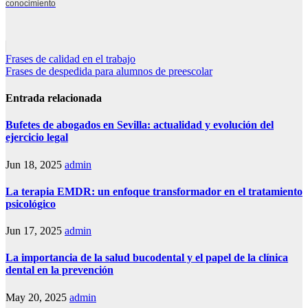
conocimiento
Navegación
Frases de calidad en el trabajo
Frases de despedida para alumnos de preescolar
de
entradas
Entrada relacionada
Bufetes de abogados en Sevilla: actualidad y evolución del
ejercicio legal
Jun 18, 2025
admin
La terapia EMDR: un enfoque transformador en el tratamiento
psicológico
Jun 17, 2025
admin
La importancia de la salud bucodental y el papel de la clínica
dental en la prevención
May 20, 2025
admin