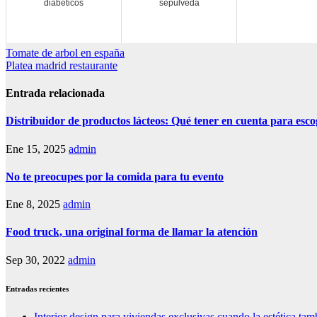
diabeticos
sepulveda
Navegación
Tomate de arbol en españa
Platea madrid restaurante
de
entradas
Entrada relacionada
Distribuidor de productos lácteos: Qué tener en cuenta para esco
Ene 15, 2025
admin
No te preocupes por la comida para tu evento
Ene 8, 2025
admin
Food truck, una original forma de llamar la atención
Sep 30, 2022
admin
Entradas recientes
Interior design para viviendas exclusivas cuando la estética tam