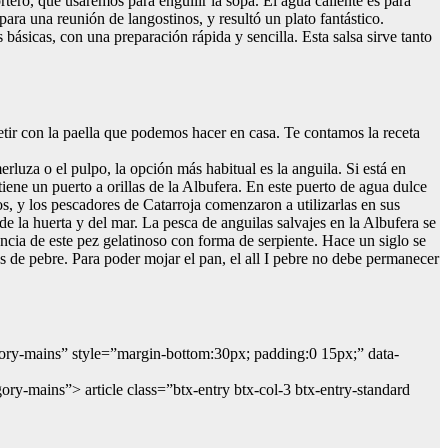
rtero, que usaremos para engullir la sopa. El agua caliente es para
 para una reunión de langostinos, y resultó un plato fantástico.
básicas, con una preparación rápida y sencilla. Esta salsa sirve tanto
petir con la paella que podemos hacer en casa. Te contamos la receta
luza o el pulpo, la opción más habitual es la anguila. Si está en
tiene un puerto a orillas de la Albufera. En este puerto de agua dulce
os, y los pescadores de Catarroja comenzaron a utilizarlas en sus
de la huerta y del mar. La pesca de anguilas salvajes en la Albufera se
encia de este pez gelatinoso con forma de serpiente. Hace un siglo se
as de pebre. Para poder mojar el pan, el all I pebre no debe permanecer
tegory-mains” style=”margin-bottom:30px; padding:0 15px;” data-
gory-mains”> article class=”btx-entry btx-col-3 btx-entry-standard