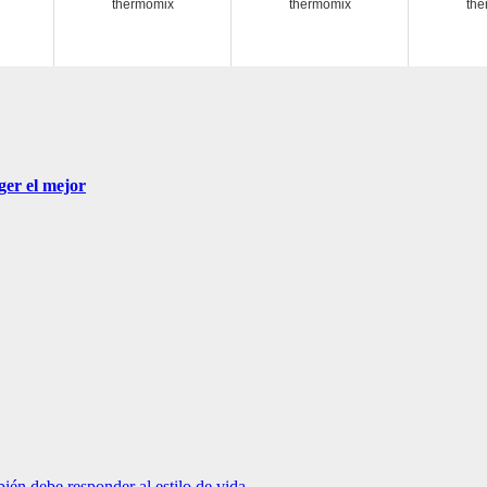
thermomix
thermomix
the
ger el mejor
bién debe responder al estilo de vida