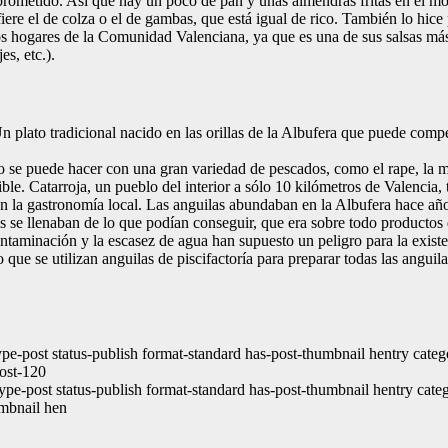
á prometido. Así que hay un poco de pan y unas almendras fritas en el mo
fiere el de colza o el de gambas, que está igual de rico. También lo hice
los hogares de la Comunidad Valenciana, ya que es una de sus salsas más 
s, etc.).
. Un plato tradicional nacido en las orillas de la Albufera que puede com
o se puede hacer con una gran variedad de pescados, como el rape, la mer
ble. Catarroja, un pueblo del interior a sólo 10 kilómetros de Valencia, 
s en la gastronomía local. Las anguilas abundaban en la Albufera hace añ
ias se llenaban de lo que podían conseguir, que era sobre todo productos 
ontaminación y la escasez de agua han supuesto un peligro para la exist
 que se utilizan anguilas de piscifactoría para preparar todas las anguil
 type-post status-publish format-standard has-post-thumbnail hentry ca
post-120
type-post status-publish format-standard has-post-thumbnail hentry cate
umbnail hen