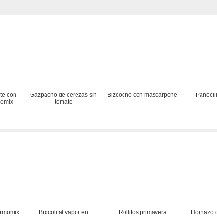
te con
Gazpacho de cerezas sin
Bizcocho con mascarpone
Panecil
momix
tomate
ermomix
Brocoli al vapor en
Rollitos primavera
Hornazo 