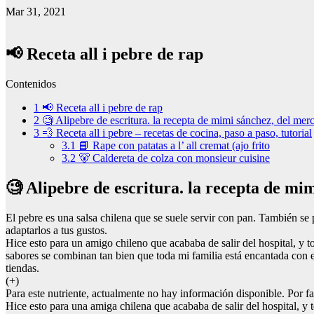
Mar 31, 2021
📢 Receta all i pebre de rap
Contenidos
1
📢 Receta all i pebre de rap
2
🧐 Alipebre de escritura. la recepta de mimi sánchez, del merc
3
💨 Receta all i pebre – recetas de cocina, paso a paso, tutorial
3.1
📘 Rape con patatas a l’ all cremat (ajo frito
3.2
🐻 Caldereta de colza con monsieur cuisine
🧐 Alipebre de escritura. la recepta de mi
El pebre es una salsa chilena que se suele servir con pan. También se p
adaptarlos a tus gustos.
Hice esto para un amigo chileno que acababa de salir del hospital, y t
sabores se combinan tan bien que toda mi familia está encantada con 
tiendas.
(+)
Para este nutriente, actualmente no hay información disponible. Por fav
Hice esto para una amiga chilena que acababa de salir del hospital, y 