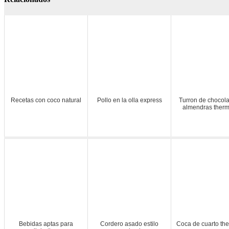
Recetas con coco natural
Pollo en la olla express
Turron de chocola
almendras ther
Bebidas aptas para
Cordero asado estilo
Coca de cuarto th