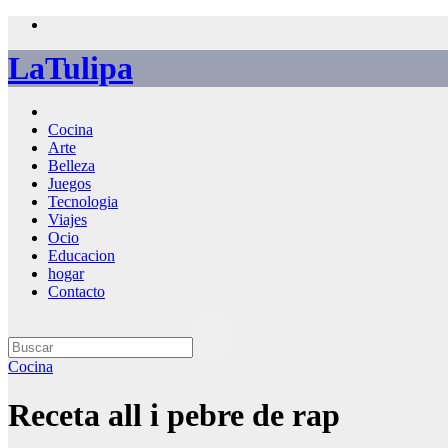
Saltar
al
LaTulipa
contenido
Cocina
Arte
Belleza
Juegos
Tecnologia
Viajes
Ocio
Educacion
hogar
Contacto
Cocina
Receta all i pebre de rap