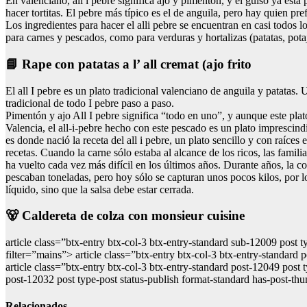
En valenciano, all i pebre significa ajo y pimentón, y el guiso ya est
hacer tortitas. El pebre más típico es el de anguila, pero hay quien pre
Los ingredientes para hacer el alli pebre se encuentran en casi todos 
para carnes y pescados, como para verduras y hortalizas (patatas, potaje
📘 Rape con patatas a l’ all cremat (ajo frito
El all I pebre es un plato tradicional valenciano de anguila y patatas
tradicional de todo I pebre paso a paso.
Pimentón y ajo All I pebre significa “todo en uno”, y aunque este plat
Valencia, el all-i-pebre hecho con este pescado es un plato imprescindi
es donde nació la receta del all i pebre, un plato sencillo y con raíce
recetas. Cuando la carne sólo estaba al alcance de los ricos, las famil
ha vuelto cada vez más difícil en los últimos años. Durante años, la c
pescaban toneladas, pero hoy sólo se capturan unos pocos kilos, por lo
líquido, sino que la salsa debe estar cerrada.
🐻 Caldereta de colza con monsieur cuisine
article class=”btx-entry btx-col-3 btx-entry-standard sub-12009 post
filter=”mains”> article class=”btx-entry btx-col-3 btx-entry-standard 
article class=”btx-entry btx-col-3 btx-entry-standard post-12049 post 
post-12032 post type-post status-publish format-standard has-post-th
Relacionados