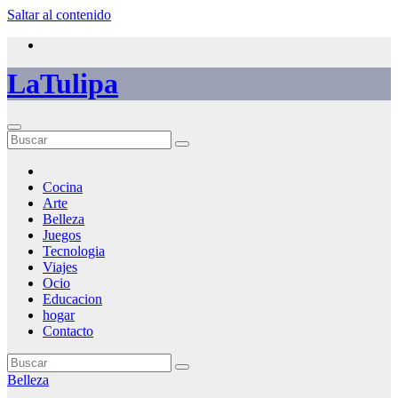
Saltar al contenido
LaTulipa
Cocina
Arte
Belleza
Juegos
Tecnologia
Viajes
Ocio
Educacion
hogar
Contacto
Belleza