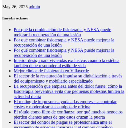
May 26, 2025
admin
Entradas recientes
Por qué la combinación de fisioterapia y NESA puede
mejorar la recuperación de una lesión
Por qué combinar fisioterapia y NESA puede mejorar la
recuperación de una lesión
Por qué combinar fisioterapia y NESA puede mejorar la
recuperación de una lesión
Interior design para viviendas exclusivas cuando la estética
también debe responder al estilo de vida
Mejor clínica de fisioterapia en Villaverde
El sector de la restauración impulsa su digitalización a través
del equipamiento y mobiliario especializado
La recuperación que empieza antes del dolor fuerte: cómo la
fisioterapia preventiva evita que pequeñas molestias limiten la
actividad diaria
El renting de impresoras ayuda a las empresas a controlar
costes y modernizar sus equipos de oficina
El rótulo como filtro de confianza: por qué muchos negocios
pierden clientes antes de que estos cruzan la puerta
El sector del control de plagas se profesionaliza ante el
incremento de especies invasoras y el cambio climático