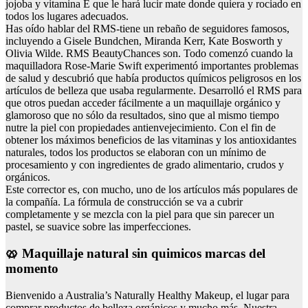
jojoba y vitamina E que le hará lucir mate donde quiera y rociado en
todos los lugares adecuados.
Has oído hablar del RMS-tiene un rebaño de seguidores famosos,
incluyendo a Gisele Bundchen, Miranda Kerr, Kate Bosworth y
Olivia Wilde. RMS BeautyChances son. Todo comenzó cuando la
maquilladora Rose-Marie Swift experimentó importantes problemas
de salud y descubrió que había productos químicos peligrosos en los
artículos de belleza que usaba regularmente. Desarrolló el RMS para
que otros puedan acceder fácilmente a un maquillaje orgánico y
glamoroso que no sólo da resultados, sino que al mismo tiempo
nutre la piel con propiedades antienvejecimiento. Con el fin de
obtener los máximos beneficios de las vitaminas y los antioxidantes
naturales, todos los productos se elaboran con un mínimo de
procesamiento y con ingredientes de grado alimentario, crudos y
orgánicos.
Este corrector es, con mucho, uno de los artículos más populares de
la compañía. La fórmula de construcción se va a cubrir
completamente y se mezcla con la piel para que sin parecer un
pastel, se suavice sobre las imperfecciones.
🥨 Maquillaje natural sin quimicos marcas del
momento
Bienvenido a Australia’s Naturally Healthy Makeup, el lugar para
comprar productos de belleza orgánicos y mucho más. Nuestra