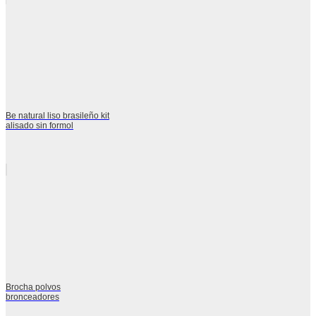
Be natural liso brasileño kit
alisado sin formol
Brocha polvos
bronceadores