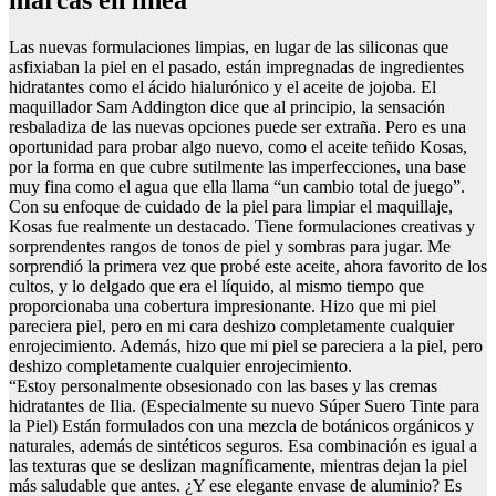
Las nuevas formulaciones limpias, en lugar de las siliconas que
asfixiaban la piel en el pasado, están impregnadas de ingredientes
hidratantes como el ácido hialurónico y el aceite de jojoba. El
maquillador Sam Addington dice que al principio, la sensación
resbaladiza de las nuevas opciones puede ser extraña. Pero es una
oportunidad para probar algo nuevo, como el aceite teñido Kosas,
por la forma en que cubre sutilmente las imperfecciones, una base
muy fina como el agua que ella llama “un cambio total de juego”.
Con su enfoque de cuidado de la piel para limpiar el maquillaje,
Kosas fue realmente un destacado. Tiene formulaciones creativas y
sorprendentes rangos de tonos de piel y sombras para jugar. Me
sorprendió la primera vez que probé este aceite, ahora favorito de los
cultos, y lo delgado que era el líquido, al mismo tiempo que
proporcionaba una cobertura impresionante. Hizo que mi piel
pareciera piel, pero en mi cara deshizo completamente cualquier
enrojecimiento. Además, hizo que mi piel se pareciera a la piel, pero
deshizo completamente cualquier enrojecimiento.
“Estoy personalmente obsesionado con las bases y las cremas
hidratantes de Ilia. (Especialmente su nuevo Súper Suero Tinte para
la Piel) Están formulados con una mezcla de botánicos orgánicos y
naturales, además de sintéticos seguros. Esa combinación es igual a
las texturas que se deslizan magníficamente, mientras dejan la piel
más saludable que antes. ¿Y ese elegante envase de aluminio? Es