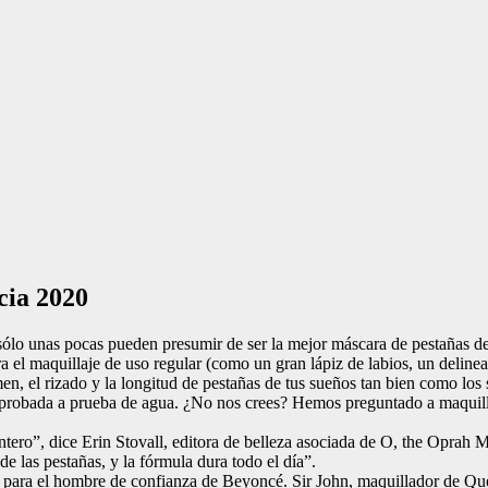
cia 2020
lo unas pocas pueden presumir de ser la mejor máscara de pestañas de
a el maquillaje de uso regular (como un gran lápiz de labios, un deline
en, el rizado y la longitud de pestañas de tus sueños tan bien como lo
a probada a prueba de agua. ¿No nos crees? Hemos preguntado a maquilla
.
tero”, dice Erin Stovall, editora de belleza asociada de O, the Oprah 
e las pestañas, y la fórmula dura todo el día”.
no para el hombre de confianza de Beyoncé. Sir John, maquillador de Q