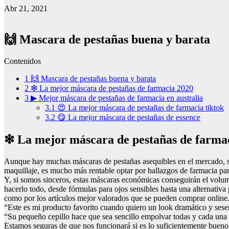
Abr 21, 2021
🙌 Mascara de pestañas buena y barata
Contenidos
1
🙌 Mascara de pestañas buena y barata
2
❇ La mejor máscara de pestañas de farmacia 2020
3
▶ Mejor máscara de pestañas de farmacia en australia
3.1
😍 La mejor máscara de pestañas de farmacia tiktok
3.2
😋 La mejor máscara de pestañas de essence
❇ La mejor máscara de pestañas de farma
Aunque hay muchas máscaras de pestañas asequibles en el mercado, só
maquillaje, es mucho más rentable optar por hallazgos de farmacia par
Y, si somos sinceros, estas máscaras económicas conseguirán el volum
hacerlo todo, desde fórmulas para ojos sensibles hasta una alternativ
como por los artículos mejor valorados que se pueden comprar online
“Este es mi producto favorito cuando quiero un look dramático y sesen
“Su pequeño cepillo hace que sea sencillo empolvar todas y cada una d
Estamos seguras de que nos funcionará si es lo suficientemente bue