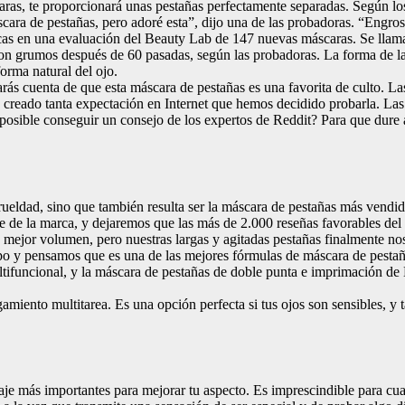
as, te proporcionará unas pestañas perfectamente separadas. Según los 
ara de pestañas, pero adoré esta”, dijo una de las probadoras. “Engrosó
icas en una evaluación del Beauty Lab de 147 nuevas máscaras. Se lla
ron grumos después de 60 pasadas, según las probadoras. La forma de la 
orma natural del ojo.
ás cuenta de que esta máscara de pestañas es una favorita de culto. La
a creado tanta expectación en Internet que hemos decidido probarla. La
posible conseguir un consejo de los expertos de Reddit? Para que dure a
y crueldad, sino que también resulta ser la máscara de pestañas más ve
 de la marca, y dejaremos que las más de 2.000 reseñas favorables del 
 o mejor volumen, pero nuestras largas y agitadas pestañas finalmente n
empo y pensamos que es una de las mejores fórmulas de máscara de pesta
tifuncional, y la máscara de pestañas de doble punta e imprimación de
amiento multitarea. Es una opción perfecta si tus ojos son sensibles, y
je más importantes para mejorar tu aspecto. Es imprescindible para cual