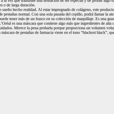
 a la vez que transmite una sensación de ser especial y de probar algo d
en o de larga duración.
n sueño hecho realidad. Al estar impregnado de colágeno, este product
 pestañas normal. Con una sola pasada del cepillo, podrá llamar la ate
puede tener más de un frasco en su colección de maquillaje. Es una gran
éal es una máscara que contiene algo más que ingredientes de alta cal
 cuidados. Merece la pena probarla porque proporciona un volumen volu
 máscara de pestañas de farmacia viene en el tono “blackest black”, que