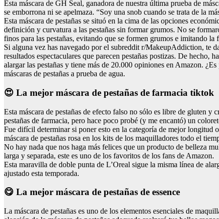
Esta máscara de GH Seal, ganadora de nuestra última prueba de máscar
se emborrona ni se apelmaza. “Soy una snob cuando se trata de la másc
Esta máscara de pestañas se situó en la cima de las opciones económ
definición y curvatura a las pestañas sin formar grumos. No se forma
finos para las pestañas, evitando que se formen grumos e imitando la f
Si alguna vez has navegado por el subreddit r/MakeupAddiction, te dar
resultados espectaculares que parecen pestañas postizas. De hecho, h
alargar las pestañas y tiene más de 20.000 opiniones en Amazon. ¿Es 
máscaras de pestañas a prueba de agua.
😍 La mejor máscara de pestañas de farmacia tiktok
Esta máscara de pestañas de efecto falso no sólo es libre de gluten 
pestañas de farmacia, pero hace poco probé (y me encantó) un colorete
Fue difícil determinar si poner esto en la categoría de mejor longitud
máscara de pestañas rosa en los kits de los maquilladores todo el ti
No hay nada que nos haga más felices que un producto de belleza mul
larga y separada, este es uno de los favoritos de los fans de Amazon.
Esta maravilla de doble punta de L’Oreal sigue la misma línea de alarg
ajustado esta temporada.
😋 La mejor máscara de pestañas de essence
La máscara de pestañas es uno de los elementos esenciales de maquilla