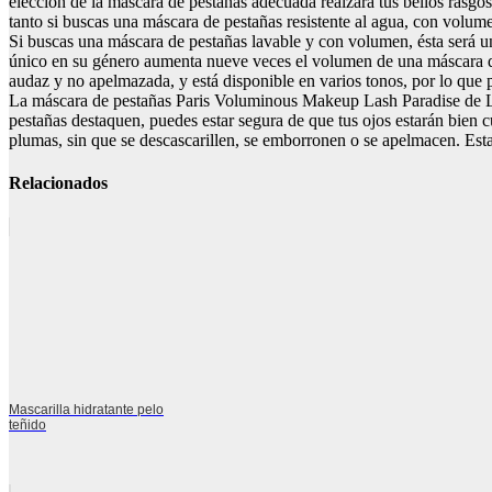
elección de la máscara de pestañas adecuada realzará tus bellos rasgos
tanto si buscas una máscara de pestañas resistente al agua, con volum
Si buscas una máscara de pestañas lavable y con volumen, ésta será u
único en su género aumenta nueve veces el volumen de una máscara de
audaz y no apelmazada, y está disponible en varios tonos, por lo que 
La máscara de pestañas Paris Voluminous Makeup Lash Paradise de L’Or
pestañas destaquen, puedes estar segura de que tus ojos estarán bien
plumas, sin que se descascarillen, se emborronen o se apelmacen. Esta
Relacionados
Mascarilla hidratante pelo
teñido