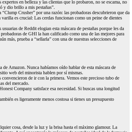
expertos en belleza y las clientas que lo probaron, no se escama, no
 y dio brillo a mis pestañas”.
ma “Clump Crusher” por una razón: las probadoras descubrieron que da
varilla es crucial: Las cerdas funcionan como un peine de dientes
s usuarias de Reddit elogian esta máscara de pestañas porque les da
s probadoras de GHI la han calificado como una de las mejores para
ún más, prueba a “sellarla” con una de nuestras selecciones de
ndida de Amazon. Nunca habíamos oído hablar de esta máscara de
sitio web del minorista hablen por sí mismas.
os convencieron de ir con la primera. Vemos este precioso tubo de
ñas del mercado.
 Honest Company satisface esa necesidad. Si buscas una longitud
 también es ligeramente menos costosa si tienes un presupuesto
quier cosa, desde la luz y la brisa hasta el máximo glamour. La