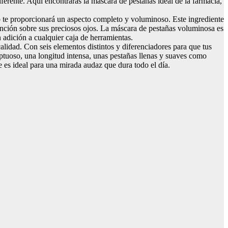
iferente. Aquí encontrarás la máscara de pestañas ideal de la farmacia,
o te proporcionará un aspecto completo y voluminoso. Este ingrediente
nción sobre sus preciosos ojos. La máscara de pestañas voluminosa es
 adición a cualquier caja de herramientas.
idad. Con seis elementos distintos y diferenciadores para que tus
ptuoso, una longitud intensa, unas pestañas llenas y suaves como
 es ideal para una mirada audaz que dura todo el día.