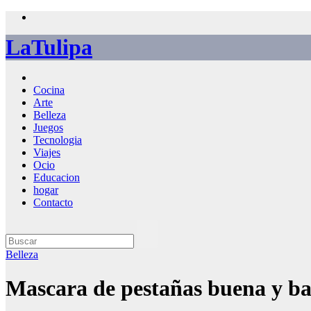
Saltar
al
LaTulipa
contenido
Cocina
Arte
Belleza
Juegos
Tecnologia
Viajes
Ocio
Educacion
hogar
Contacto
Belleza
Mascara de pestañas buena y ba