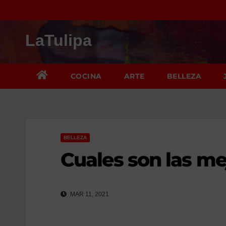
Saltar
al
LaTulipa
contenido
COCINA
ARTE
BELLEZA
BELLEZA
Cuales son las me
MAR 11, 2021