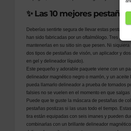
an
✨ Las 10 mejores pestañas 
Deberías sentirte segura de llevar estas pestaña
han sido fabricadas por un oftalmólogo. Tres iman
mantenerlas en su sitio sin que pesen. Ni siquiera
dos tipos de pestañas de visón, un aplicador y do
en gel y delineador líquido).
Este pequeño y adorable paquete viene con un par
delineador magnético negro o marrón, y un aceite li
pueda llamarlo delineador a prueba de tornados p
falsies no se vuelen en el momento en que salgas 
Puede que te guste la máscara de pestañas de colo
pestañas postizas si las usas todo el tiempo. Est
tira están equipadas con seis imanes y pueden du
combinarlas con un brillante delineador magnético,