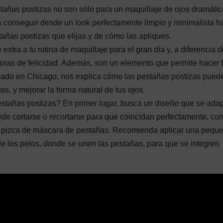
stañas postizas no son sólo para un maquillaje de ojos dramátic
 conseguir desde un look perfectamente limpio y minimalista ha
tañas postizas que elijas y de cómo las apliques.
extra a tu rutina de maquillaje para el gran día y, a diferencia 
ras de felicidad. Además, son un elemento que permite hacer 
cado en Chicago, nos explica cómo las pestañas postizas pued
s, y mejorar la forma natural de tus ojos.
estañas postizas? En primer lugar, busca un diseño que se adap
uede cortarse o recortarse para que coincidan perfectamente, co
na pizca de máscara de pestañas. Recomienda aplicar una pequ
de los pelos, donde se unen las pestañas, para que se integren