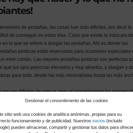
piantes!
nsiones de pestañas, las cosas han sido difíciles, por decir lo
fícil de conseguir en estos días. Claro que existe la máscara d
 en lo que se refiere a alargar las pestañas. Ahí es donde las
 pestañas postizas están reservadas para ocasiones especiales 
un error común. Las mejores pestañas postizas son perfectas pa
en que tus ojos parezcan elevados y muy abiertos, y alargan y d
tizas para todo, desde las más minimalistas hasta las más anc
 por ser difíciles de aplicar, pero el procedimiento ha progresa
 pueden añadirse con sólo unos puntos de pegamento o cinta
Gestionar el consentimiento de las cookies
do el día y se mantienen en su sitio. Cuando busques las mejor
te sitio web usa cookies de analítica anónimas, propias para su
e la forma de tus ojos. Es importante tener en cuenta que la
rrecto funcionamiento y de publicidad. Nuestros
socios
(incluido
 a más personas. Aplicar máscara en la raíz de las pestañas, 
ogle) pueden almacenar, compartir y gestionar tus datos para ofrece
integren mejor si el tipo de postizas lo consigue.