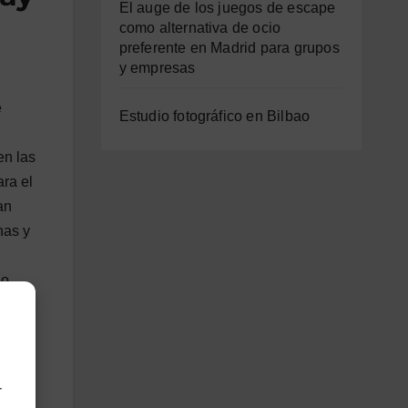
El auge de los juegos de escape
como alternativa de ocio
preferente en Madrid para grupos
y empresas
e
Estudio fotográfico en Bilbao
en las
ra el
an
has y
do
es
donde
r