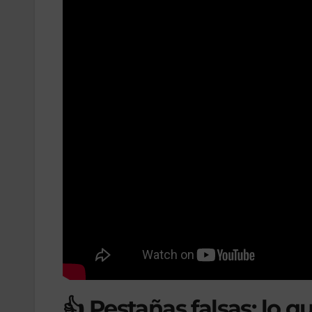
👍 Pestañas falsas: lo 