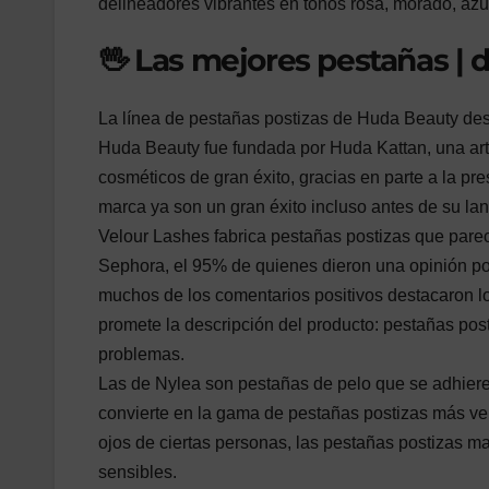
delineadores vibrantes en tonos rosa, morado, azul
🖖 Las mejores pestañas | 
La línea de pestañas postizas de Huda Beauty des
Huda Beauty fue fundada por Huda Kattan, una arti
cosméticos de gran éxito, gracias en parte a la pr
marca ya son un gran éxito incluso antes de su lan
Velour Lashes fabrica pestañas postizas que parec
Sephora, el 95% de quienes dieron una opinión pos
muchos de los comentarios positivos destacaron lo 
promete la descripción del producto: pestañas post
problemas.
Las de Nylea son pestañas de pelo que se adhiere
convierte en la gama de pestañas postizas más ve
ojos de ciertas personas, las pestañas postizas mag
sensibles.