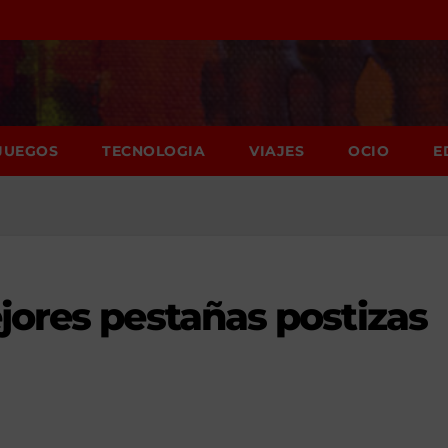
JUEGOS
TECNOLOGIA
VIAJES
OCIO
E
jores pestañas postizas