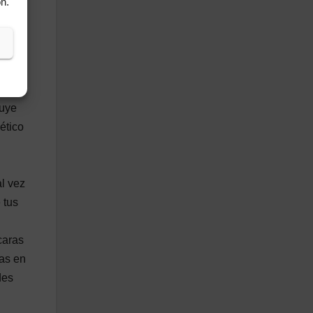
n.
res
én
luye
ético
al vez
 tus
caras
ñas en
des