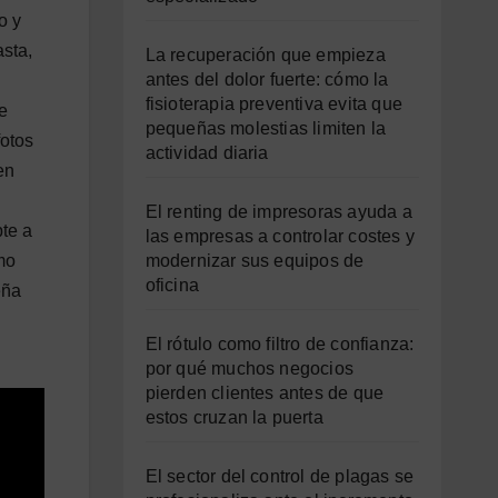
o y
sta,
La recuperación que empieza
antes del dolor fuerte: cómo la
fisioterapia preventiva evita que
de
pequeñas molestias limiten la
fotos
actividad diaria
en
El renting de impresoras ayuda a
te a
las empresas a controlar costes y
modernizar sus equipos de
mo
oficina
eña
El rótulo como filtro de confianza:
por qué muchos negocios
pierden clientes antes de que
estos cruzan la puerta
El sector del control de plagas se