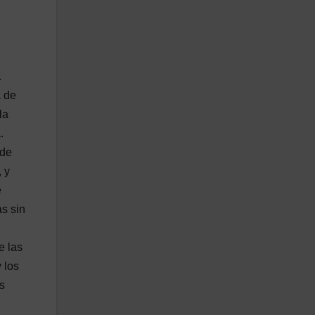
.
a de
la
.
 de
 y
e
as sin
e las
 los
s