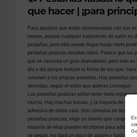
que hacer | ¡para princi
Para aquellas que están obsesionadas con sus exte
menos, porque cualquier tratamiento de salón es di
pestañas, pero sólo puede llegar hasta cierto punto
pestañas postizas resultan útiles. Parece que las
que se necesita un gran dramatismo, pero esto es 
día a día porque realzan la forma de tus ojos, hac
volumen a tus propias pestañas. Hay pestañas pos
atrevidas, según el estilo que quieras conseguir.
Las pestañas postizas solían tener mala reputación
mucho. Hay muchas formas, y la mayoría de ellas
adhesiva de doble cara. Son cómodas de llevar to
Es
pestañas postizas, elige un diseño que complement
co
mayoría de ellas pueden recortarse para adaptarse
Go
se pegan, les dará un poco de agarre y hará que se 