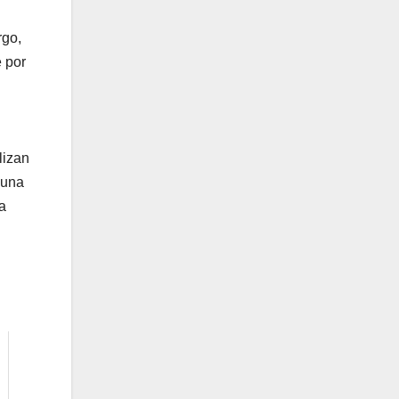
rgo,
 por
lizan
 una
la