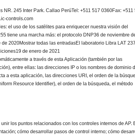
R. 245 Inter Park. Callao PerúTel: +511 517 0360Fax: +511
.ic-controls.com
: el uso de los satélites para enriquecer nuestra visión del
55 tiene una marcha más: el protocolo DNP36 de noviembre d
e de 2020Mostrar todas las entradasEl laboratorio Libra LAT 23
ediciones19 de enero de 2021
máticamente a través de esta Aplicación (también por las
ión), entre ellas: las direcciones IP o los nombres de dominio d
ta a esta aplicación, las direcciones URI, el orden de la búsqu
niform Resource Identifier), el orden de la búsqueda, el método
nir los puntos relacionados con los controles internos de AP. 
tación; cómo desarrollar pasos de control interno; cómo desarr