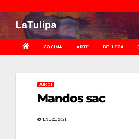
Saltar
al
LaTulipa
contenido
COCINA
ARTE
BELLEZA
JUEGOS
Mandos sac
ENE 21, 2021