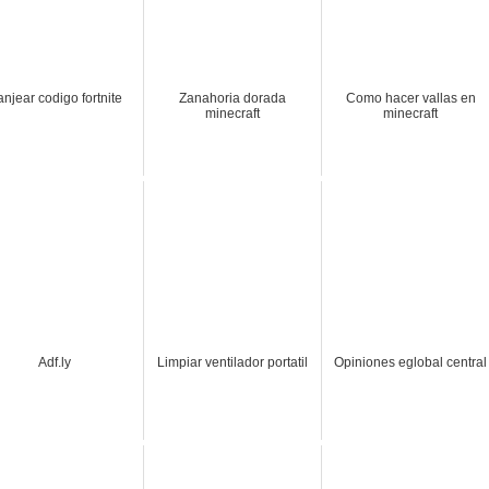
njear codigo fortnite
Zanahoria dorada
Como hacer vallas en
minecraft
minecraft
Adf.ly
Limpiar ventilador portatil
Opiniones eglobal central