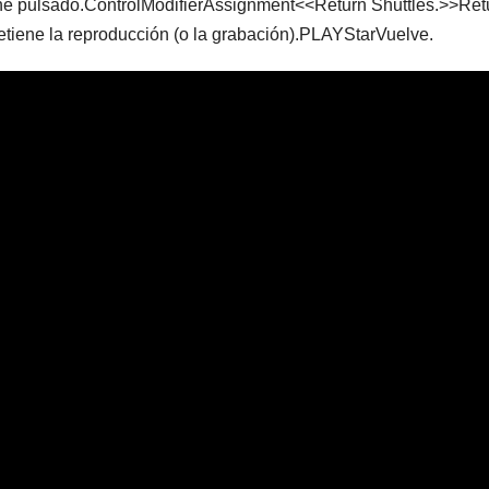
ene pulsado.ControlModifierAssignment<<Return Shuttles.>>Ret
iene la reproducción (o la grabación).PLAYStarVuelve.