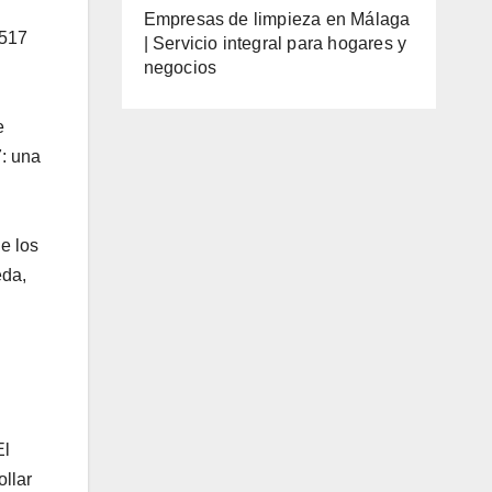
Empresas de limpieza en Málaga
 517
| Servicio integral para hogares y
negocios
e
7: una
e los
eda,
El
ollar