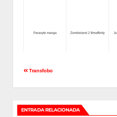
Parasyte manga
Zombieland 2 filmaffinity
Ju
Navegación
Transfobo
de
entradas
ENTRADA RELACIONADA