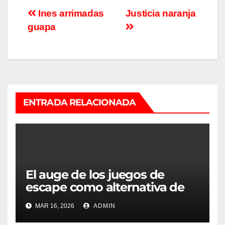
Navegación
Ines arrimadas
Justicia naranja
guapa
de
entradas
ENTRADA RELACIONADA
El auge de los juegos de
escape como alternativa de
ocio preferente en Madrid
MAR 16, 2026
ADMIN
para grupos y empresas