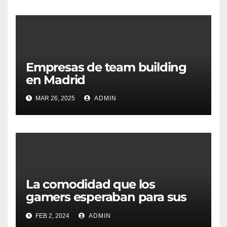
Empresas de team building
en Madrid
MAR 26, 2025
ADMIN
La comodidad que los
gamers esperaban para sus
horas de juegos
FEB 2, 2024
ADMIN