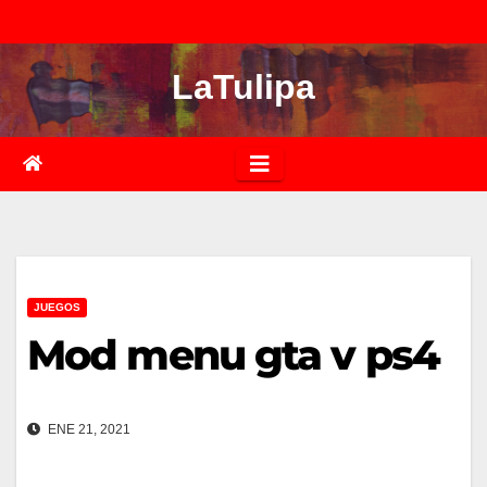
Saltar
al
LaTulipa
contenido
JUEGOS
Mod menu gta v ps4
ENE 21, 2021