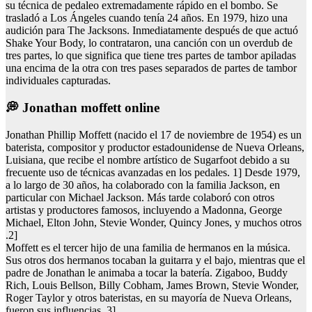
su técnica de pedaleo extremadamente rápido en el bombo. Se
trasladó a Los Ángeles cuando tenía 24 años. En 1979, hizo una
audición para The Jacksons. Inmediatamente después de que actuó
Shake Your Body, lo contrataron, una canción con un overdub de
tres partes, lo que significa que tiene tres partes de tambor apiladas
una encima de la otra con tres pases separados de partes de tambor
individuales capturadas.
💭 Jonathan moffett online
Jonathan Phillip Moffett (nacido el 17 de noviembre de 1954) es un
baterista, compositor y productor estadounidense de Nueva Orleans,
Luisiana, que recibe el nombre artístico de Sugarfoot debido a su
frecuente uso de técnicas avanzadas en los pedales. 1] Desde 1979,
a lo largo de 30 años, ha colaborado con la familia Jackson, en
particular con Michael Jackson. Más tarde colaboró con otros
artistas y productores famosos, incluyendo a Madonna, George
Michael, Elton John, Stevie Wonder, Quincy Jones, y muchos otros
.2]
Moffett es el tercer hijo de una familia de hermanos en la música.
Sus otros dos hermanos tocaban la guitarra y el bajo, mientras que el
padre de Jonathan le animaba a tocar la batería. Zigaboo, Buddy
Rich, Louis Bellson, Billy Cobham, James Brown, Stevie Wonder,
Roger Taylor y otros bateristas, en su mayoría de Nueva Orleans,
fueron sus influencias .3]