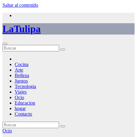
Saltar al contenido
LaTulipa
Cocina
Arte
Belleza
Juegos
Tecnologia
Viajes
Ocio
Educacion
hogar
Contacto
Ocio