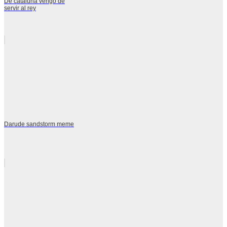
De cataluña vengo de
servir al rey
Darude sandstorm meme