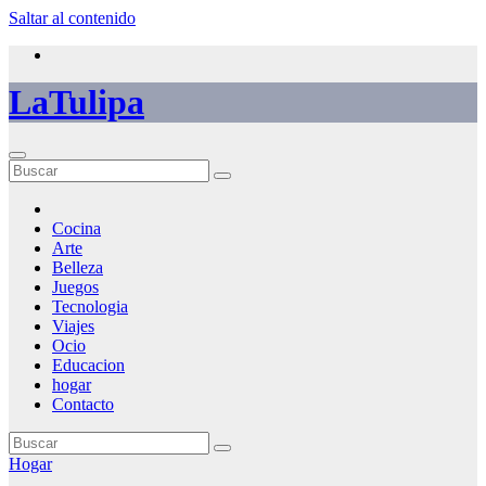
Saltar al contenido
LaTulipa
Cocina
Arte
Belleza
Juegos
Tecnologia
Viajes
Ocio
Educacion
hogar
Contacto
Hogar