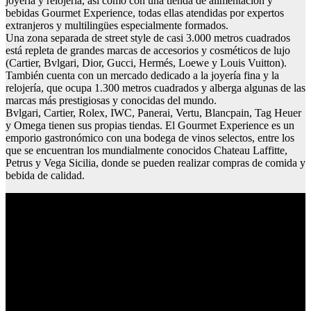
joyería y relojería, así como con una tienda de alimentación y
bebidas Gourmet Experience, todas ellas atendidas por expertos
extranjeros y multilingües especialmente formados.
Una zona separada de street style de casi 3.000 metros cuadrados
está repleta de grandes marcas de accesorios y cosméticos de lujo
(Cartier, Bvlgari, Dior, Gucci, Hermés, Loewe y Louis Vuitton).
También cuenta con un mercado dedicado a la joyería fina y la
relojería, que ocupa 1.300 metros cuadrados y alberga algunas de las
marcas más prestigiosas y conocidas del mundo.
Bvlgari, Cartier, Rolex, IWC, Panerai, Vertu, Blancpain, Tag Heuer
y Omega tienen sus propias tiendas. El Gourmet Experience es un
emporio gastronómico con una bodega de vinos selectos, entre los
que se encuentran los mundialmente conocidos Chateau Laffitte,
Petrus y Vega Sicilia, donde se pueden realizar compras de comida y
bebida de calidad.