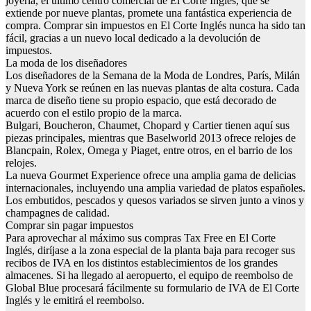
joyería, el último centro comercial de El Corte Inglés, que se
extiende por nueve plantas, promete una fantástica experiencia de
compra. Comprar sin impuestos en El Corte Inglés nunca ha sido tan
fácil, gracias a un nuevo local dedicado a la devolución de
impuestos.
La moda de los diseñadores
Los diseñadores de la Semana de la Moda de Londres, París, Milán
y Nueva York se reúnen en las nuevas plantas de alta costura. Cada
marca de diseño tiene su propio espacio, que está decorado de
acuerdo con el estilo propio de la marca.
Bulgari, Boucheron, Chaumet, Chopard y Cartier tienen aquí sus
piezas principales, mientras que Baselworld 2013 ofrece relojes de
Blancpain, Rolex, Omega y Piaget, entre otros, en el barrio de los
relojes.
La nueva Gourmet Experience ofrece una amplia gama de delicias
internacionales, incluyendo una amplia variedad de platos españoles.
Los embutidos, pescados y quesos variados se sirven junto a vinos y
champagnes de calidad.
Comprar sin pagar impuestos
Para aprovechar al máximo sus compras Tax Free en El Corte
Inglés, diríjase a la zona especial de la planta baja para recoger sus
recibos de IVA en los distintos establecimientos de los grandes
almacenes. Si ha llegado al aeropuerto, el equipo de reembolso de
Global Blue procesará fácilmente su formulario de IVA de El Corte
Inglés y le emitirá el reembolso.