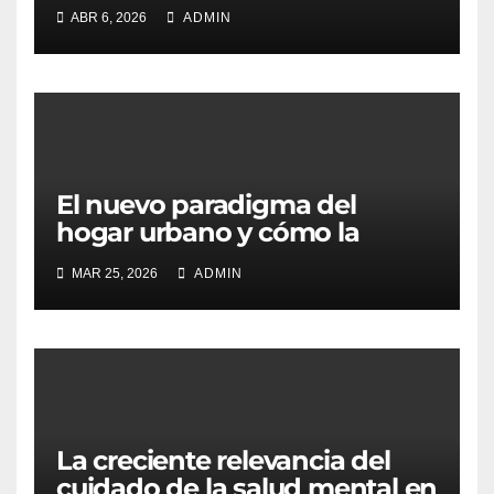
transformación de los
ABR 6, 2026
ADMIN
hogares valencianos
El nuevo paradigma del
hogar urbano y cómo la
personalización redefine el
MAR 25, 2026
ADMIN
bienestar en las grandes
ciudades
La creciente relevancia del
cuidado de la salud mental en