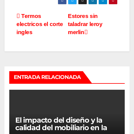
Navegación
Termos
Estores sin
electricos el corte
taladrar leroy
de
ingles
merlin
entradas
ENTRADA RELACIONADA
El impacto del diseño y la
calidad del mobiliario en la