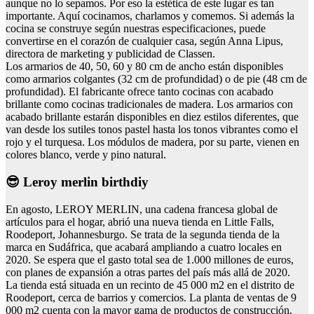
aunque no lo sepamos. Por eso la estética de este lugar es tan
importante. Aquí cocinamos, charlamos y comemos. Si además la
cocina se construye según nuestras especificaciones, puede
convertirse en el corazón de cualquier casa, según Anna Lipus,
directora de marketing y publicidad de Classen.
Los armarios de 40, 50, 60 y 80 cm de ancho están disponibles
como armarios colgantes (32 cm de profundidad) o de pie (48 cm de
profundidad). El fabricante ofrece tanto cocinas con acabado
brillante como cocinas tradicionales de madera. Los armarios con
acabado brillante estarán disponibles en diez estilos diferentes, que
van desde los sutiles tonos pastel hasta los tonos vibrantes como el
rojo y el turquesa. Los módulos de madera, por su parte, vienen en
colores blanco, verde y pino natural.
😎 Leroy merlin birthdiy
En agosto, LEROY MERLIN, una cadena francesa global de
artículos para el hogar, abrió una nueva tienda en Little Falls,
Roodeport, Johannesburgo. Se trata de la segunda tienda de la
marca en Sudáfrica, que acabará ampliando a cuatro locales en
2020. Se espera que el gasto total sea de 1.000 millones de euros,
con planes de expansión a otras partes del país más allá de 2020.
La tienda está situada en un recinto de 45 000 m2 en el distrito de
Roodeport, cerca de barrios y comercios. La planta de ventas de 9
000 m2 cuenta con la mayor gama de productos de construcción,