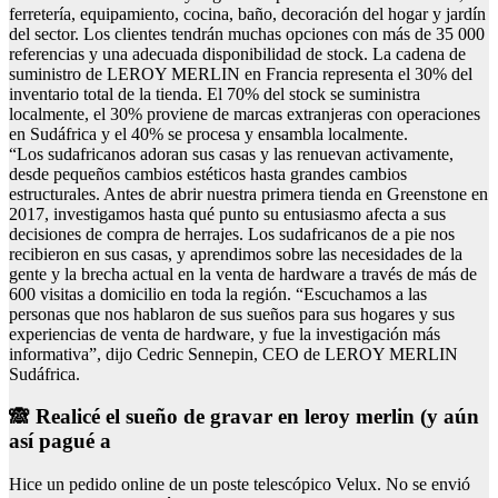
ferretería, equipamiento, cocina, baño, decoración del hogar y jardín
del sector. Los clientes tendrán muchas opciones con más de 35 000
referencias y una adecuada disponibilidad de stock. La cadena de
suministro de LEROY MERLIN en Francia representa el 30% del
inventario total de la tienda. El 70% del stock se suministra
localmente, el 30% proviene de marcas extranjeras con operaciones
en Sudáfrica y el 40% se procesa y ensambla localmente.
“Los sudafricanos adoran sus casas y las renuevan activamente,
desde pequeños cambios estéticos hasta grandes cambios
estructurales. Antes de abrir nuestra primera tienda en Greenstone en
2017, investigamos hasta qué punto su entusiasmo afecta a sus
decisiones de compra de herrajes. Los sudafricanos de a pie nos
recibieron en sus casas, y aprendimos sobre las necesidades de la
gente y la brecha actual en la venta de hardware a través de más de
600 visitas a domicilio en toda la región. “Escuchamos a las
personas que nos hablaron de sus sueños para sus hogares y sus
experiencias de venta de hardware, y fue la investigación más
informativa”, dijo Cedric Sennepin, CEO de LEROY MERLIN
Sudáfrica.
🙈 Realicé el sueño de gravar en leroy merlin (y aún
así pagué a
Hice un pedido online de un poste telescópico Velux. No se envió