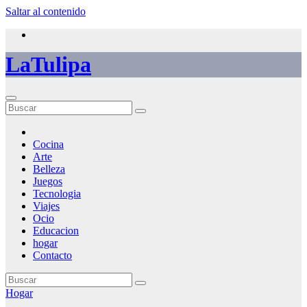
Saltar al contenido
LaTulipa
Cocina
Arte
Belleza
Juegos
Tecnologia
Viajes
Ocio
Educacion
hogar
Contacto
Hogar