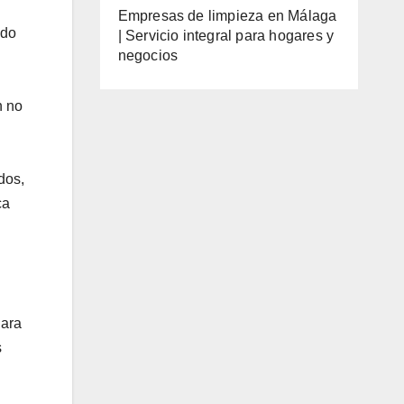
Empresas de limpieza en Málaga
ado
| Servicio integral para hogares y
negocios
n no
dos,
ca
Para
s