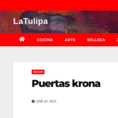
Saltar
al
LaTulipa
contenido
COCINA
ARTE
BELLEZA
HOGAR
Puertas krona
ENE 24, 2021