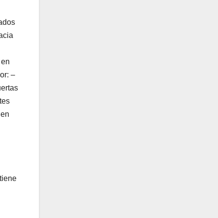
cados
acia
 en
or: –
uertas
tes
 en
tiene