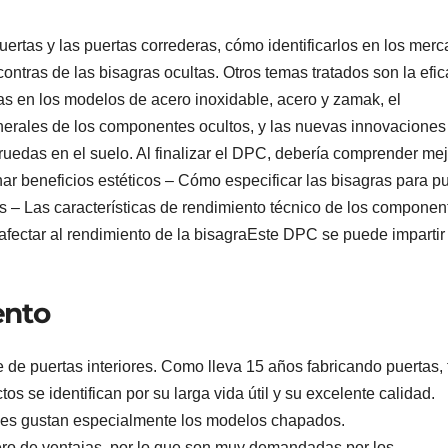
ertas y las puertas correderas, cómo identificarlos en los mer
 contras de las bisagras ocultas. Otros temas tratados son la efic
ltas en los modelos de acero inoxidable, acero y zamak, el
enerales de los componentes ocultos, y las nuevas innovaciones
/ruedas en el suelo. Al finalizar el DPC, debería comprender mej
 beneficios estéticos – Cómo especificar las bisagras para p
s – Las características de rendimiento técnico de los componen
afectar al rendimiento de la bisagraEste DPC se puede impartir
ento
 de puertas interiores. Como lleva 15 años fabricando puertas, 
s se identifican por su larga vida útil y su excelente calidad.
 les gustan especialmente los modelos chapados.
ero de ventajas, por lo que son muy demandadas por los