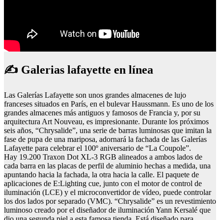
✍ Galerias lafayette en línea
Las Galerías Lafayette son unos grandes almacenes de lujo
franceses situados en París, en el bulevar Haussmann. Es uno de los
grandes almacenes más antiguos y famosos de Francia y, por su
arquitectura Art Nouveau, es impresionante. Durante los próximos
seis años, “Chrysalide”, una serie de barras luminosas que imitan la
fase de pupa de una mariposa, adornará la fachada de las Galerías
Lafayette para celebrar el 100º aniversario de “La Coupole”.
Hay 19.200 Traxon Dot XL-3 RGB alineados a ambos lados de
cada barra en las placas de perfil de aluminio hechas a medida, una
apuntando hacia la fachada, la otra hacia la calle. El paquete de
aplicaciones de E:Lighting cue, junto con el motor de control de
iluminación (LCE) y el microconvertidor de vídeo, puede controlar
los dos lados por separado (VMC). “Chrysalide” es un revestimiento
luminoso creado por el diseñador de iluminación Yann Kersalé que
dio una segunda piel a esta famosa tienda. Está diseñado para