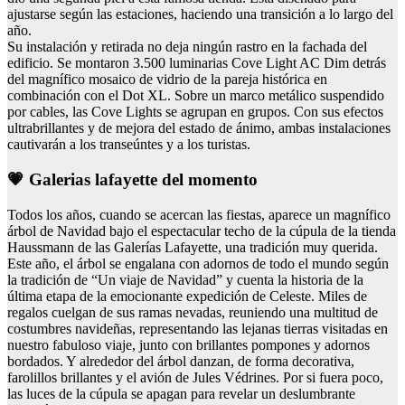
ajustarse según las estaciones, haciendo una transición a lo largo del
año.
Su instalación y retirada no deja ningún rastro en la fachada del
edificio. Se montaron 3.500 luminarias Cove Light AC Dim detrás
del magnífico mosaico de vidrio de la pareja histórica en
combinación con el Dot XL. Sobre un marco metálico suspendido
por cables, las Cove Lights se agrupan en grupos. Con sus efectos
ultrabrillantes y de mejora del estado de ánimo, ambas instalaciones
cautivarán a los transeúntes y a los turistas.
💗 Galerias lafayette del momento
Todos los años, cuando se acercan las fiestas, aparece un magnífico
árbol de Navidad bajo el espectacular techo de la cúpula de la tienda
Haussmann de las Galerías Lafayette, una tradición muy querida.
Este año, el árbol se engalana con adornos de todo el mundo según
la tradición de “Un viaje de Navidad” y cuenta la historia de la
última etapa de la emocionante expedición de Celeste. Miles de
regalos cuelgan de sus ramas nevadas, reuniendo una multitud de
costumbres navideñas, representando las lejanas tierras visitadas en
nuestro fabuloso viaje, junto con brillantes pompones y adornos
bordados. Y alrededor del árbol danzan, de forma decorativa,
farolillos brillantes y el avión de Jules Védrines. Por si fuera poco,
las luces de la cúpula se apagan para revelar un deslumbrante