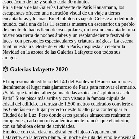
espectáculo de luz y sonido cada 30 minutos.
En la tienda de las Galerías Lafayette de París Haussmann, los
escaparates ofrecen una narración visual de un viaje a tierras
encantadoras y lejanas. En el fabuloso viaje de Celeste alrededor del
mundo, cada una de las 11 escenas muestra un escenario: un pueblo
de cuento de hadas lleno de osos polares, un bosque encantado, una
misteriosa tierra de noches árabes y un resplandeciente festival de
luces, con personajes espectaculares y criaturas mágicas. La escena
final muestra a Celeste de vuelta a París, dispuesta a celebrar la
Navidad en la azotea de las Galerías Lafayette con todos sus
amigos.
🤨 Galerias lafayette 2020
El impresionante edificio del 140 del Boulevard Haussmann no es
literalmente el lugar más glamuroso de París para renovar el armario.
¿Sabía que también alberga una de las azoteas más pintorescas de
París? Siete pisos más arriba y con vistas a la famosa cúpula de
cristal del edificio, la terraza de 1.500 metros cuadrados convierte a
las Galerías en el lugar perfecto desde lo alto para contemplar la
Ciudad de la Luz. Pero donde estos grandes almacenes realmente
cumplen es, cada uno más auténticamente francés que el anterior,
con su fabulosa oferta de actividades.
Empiece con esta clase magistral en el lujoso Appartement
Lafayette, en la tercera planta. Su noche de ruta del vino le enseñará