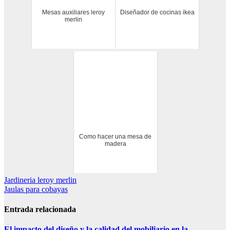
Mesas auxiliares leroy
Diseñador de cocinas ikea
merlin
Como hacer una mesa de
madera
Navegación
Jardineria leroy merlin
Jaulas para cobayas
de
entradas
Entrada relacionada
El impacto del diseño y la calidad del mobiliario en la