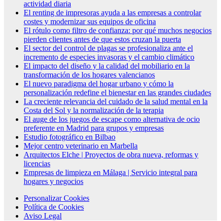
actividad diaria
El renting de impresoras ayuda a las empresas a controlar
costes y modernizar sus equipos de oficina
El rótulo como filtro de confianza: por qué muchos negocios
pierden clientes antes de que estos cruzan la puerta
El sector del control de plagas se profesionaliza ante el
incremento de especies invasoras y el cambio climático
El impacto del diseño y la calidad del mobiliario en la
transformación de los hogares valencianos
El nuevo paradigma del hogar urbano y cómo la
personalización redefine el bienestar en las grandes ciudades
La creciente relevancia del cuidado de la salud mental en la
Costa del Sol y la normalización de la terapia
El auge de los juegos de escape como alternativa de ocio
preferente en Madrid para grupos y empresas
Estudio fotográfico en Bilbao
Mejor centro veterinario en Marbella
Arquitectos Elche | Proyectos de obra nueva, reformas y
licencias
Empresas de limpieza en Málaga | Servicio integral para
hogares y negocios
Personalizar Cookies
Política de Cookies
Aviso Legal