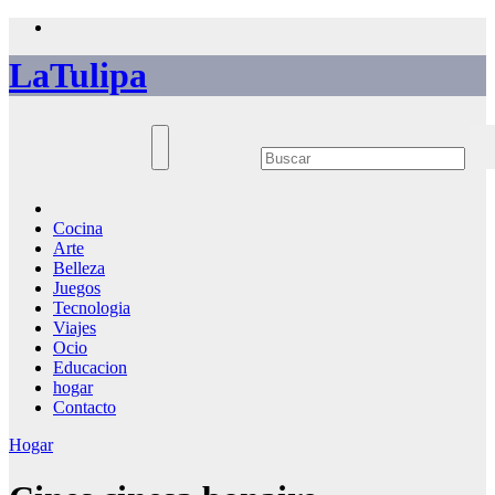
Saltar
al
LaTulipa
contenido
Cocina
Arte
Belleza
Juegos
Tecnologia
Viajes
Ocio
Educacion
hogar
Contacto
Hogar