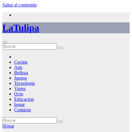
Saltar al contenido
LaTulipa
Cocina
Arte
Belleza
Juegos
Tecnologia
Viajes
Ocio
Educacion
hogar
Contacto
Hogar