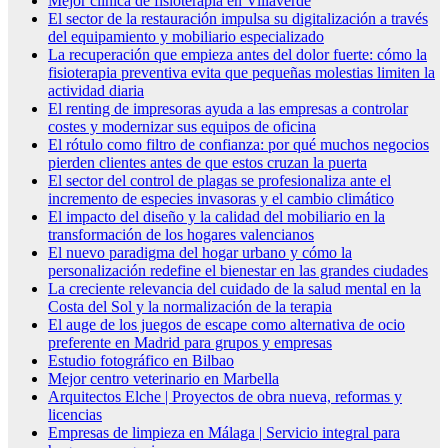
Mejor clínica de fisioterapia en Villaverde
El sector de la restauración impulsa su digitalización a través
del equipamiento y mobiliario especializado
La recuperación que empieza antes del dolor fuerte: cómo la
fisioterapia preventiva evita que pequeñas molestias limiten la
actividad diaria
El renting de impresoras ayuda a las empresas a controlar
costes y modernizar sus equipos de oficina
El rótulo como filtro de confianza: por qué muchos negocios
pierden clientes antes de que estos cruzan la puerta
El sector del control de plagas se profesionaliza ante el
incremento de especies invasoras y el cambio climático
El impacto del diseño y la calidad del mobiliario en la
transformación de los hogares valencianos
El nuevo paradigma del hogar urbano y cómo la
personalización redefine el bienestar en las grandes ciudades
La creciente relevancia del cuidado de la salud mental en la
Costa del Sol y la normalización de la terapia
El auge de los juegos de escape como alternativa de ocio
preferente en Madrid para grupos y empresas
Estudio fotográfico en Bilbao
Mejor centro veterinario en Marbella
Arquitectos Elche | Proyectos de obra nueva, reformas y
licencias
Empresas de limpieza en Málaga | Servicio integral para