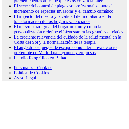
pierden clientes antes de que estos cruzan la puerta
El sector del control de plagas se profesionaliza ante el
incremento de especies invasoras y el cambio climático
El impacto del diseño y la calidad del mobiliario en la
transformación de los hogares valencianos
El nuevo paradigma del hogar urbano y cómo la
personalización redefine el bienestar en las grandes ciudades
La creciente relevancia del cuidado de la salud mental en la
Costa del Sol y la normalización de la terapia
El auge de los juegos de escape como alternativa de ocio
preferente en Madrid para grupos y empresas
Estudio fotográfico en Bilbao
Personalizar Cookies
Política de Cookies
Aviso Legal