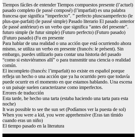
Tiempos fáciles de entender Tiempos compuestos presente (l’actuel)
pasado completo (le passé composé) (l’imparfait) es una palabra
francesa que significa “imperfecto”. ” perfecto pluscuamperfecto (le
plus-que-parfait) (le passé simple) Pasado literario El pasado anterior
(le passé antérieur) es un verbo que significa “antes del presente”.
futuro simple (le futur simple) (Futuro perfecto) (Futuro pasado)
(Futuro pasado) (Fu en presente
Para hablar de una realidad o una acción que está ocurriendo ahora
mismo, se utiliza un verbo en presente (francés: le présent). Sin
embargo, puedes utilizarlo para contar una historia del pasado
“como si estuviéramos allí” o para transmitir una ciencia o realidad
común.
El incompleto (francés: l’imparfait) no existe en español porque
refleja un hecho o una acción que ya ha ocurrido pero que todavía
puede ocurrir en el momento en que estamos hablando. Una escena
o un paisaje suelen caracterizarse como imperfectos.
Errores de traducción
Esta tarde, he hecho una tarta (estaba haciendo una tarta para esta
noche)
It was possible to see the sun set (Podíamos ver la puesta de sol)
When you were a kid, you were apprehensive (Eras tan tímido
cuando eras un niño)
El tiempo pasado en la literatura