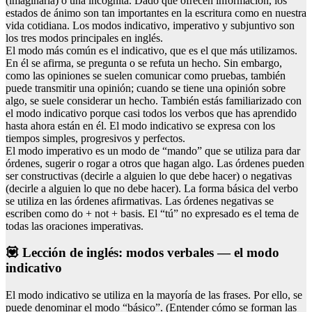
(imaginaria) o una incógnita. Dado que ofrecen información, los
estados de ánimo son tan importantes en la escritura como en nuestra
vida cotidiana. Los modos indicativo, imperativo y subjuntivo son
los tres modos principales en inglés.
El modo más común es el indicativo, que es el que más utilizamos.
En él se afirma, se pregunta o se refuta un hecho. Sin embargo,
como las opiniones se suelen comunicar como pruebas, también
puede transmitir una opinión; cuando se tiene una opinión sobre
algo, se suele considerar un hecho. También estás familiarizado con
el modo indicativo porque casi todos los verbos que has aprendido
hasta ahora están en él. El modo indicativo se expresa con los
tiempos simples, progresivos y perfectos.
El modo imperativo es un modo de “mando” que se utiliza para dar
órdenes, sugerir o rogar a otros que hagan algo. Las órdenes pueden
ser constructivas (decirle a alguien lo que debe hacer) o negativas
(decirle a alguien lo que no debe hacer). La forma básica del verbo
se utiliza en las órdenes afirmativas. Las órdenes negativas se
escriben como do + not + basis. El “tú” no expresado es el tema de
todas las oraciones imperativas.
💟 Lección de inglés: modos verbales — el modo
indicativo
El modo indicativo se utiliza en la mayoría de las frases. Por ello, se
puede denominar el modo “básico”. (Entender cómo se forman las