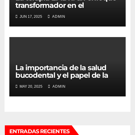
transformador en el
tratamiento psicológico
JUN 17, 2025
ADMIN
La importancia de la salud
bucodental y el papel de la
clínica dental en la
MAY 20, 2025
ADMIN
prevención
ENTRADAS RECIENTES