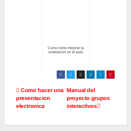
Curso como mejorar la
evaluacion en el aula
Navegación
Como hacer una
Manual del
presentacion
proyecto grupos
de
electronica
interactivos
entradas