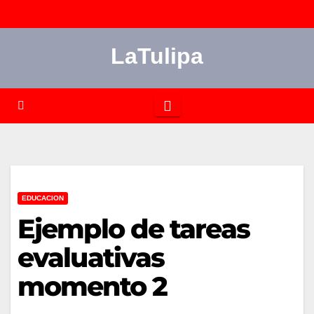
Saltar
al
LaTulipa
contenido
EDUCACION
Ejemplo de tareas
evaluativas
momento 2