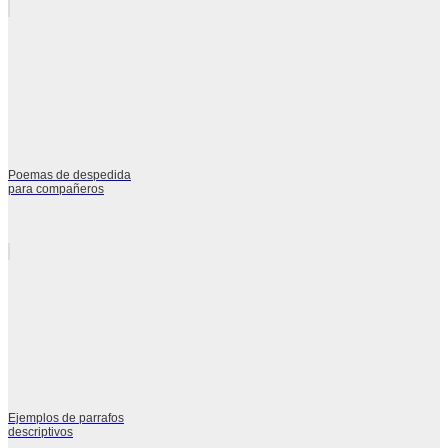
Poemas de despedida
para compañeros
Ejemplos de parrafos
descriptivos