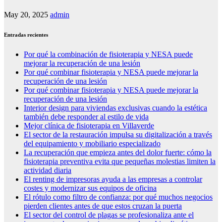
May 20, 2025
admin
Entradas recientes
Por qué la combinación de fisioterapia y NESA puede
mejorar la recuperación de una lesión
Por qué combinar fisioterapia y NESA puede mejorar la
recuperación de una lesión
Por qué combinar fisioterapia y NESA puede mejorar la
recuperación de una lesión
Interior design para viviendas exclusivas cuando la estética
también debe responder al estilo de vida
Mejor clínica de fisioterapia en Villaverde
El sector de la restauración impulsa su digitalización a través
del equipamiento y mobiliario especializado
La recuperación que empieza antes del dolor fuerte: cómo la
fisioterapia preventiva evita que pequeñas molestias limiten la
actividad diaria
El renting de impresoras ayuda a las empresas a controlar
costes y modernizar sus equipos de oficina
El rótulo como filtro de confianza: por qué muchos negocios
pierden clientes antes de que estos cruzan la puerta
El sector del control de plagas se profesionaliza ante el