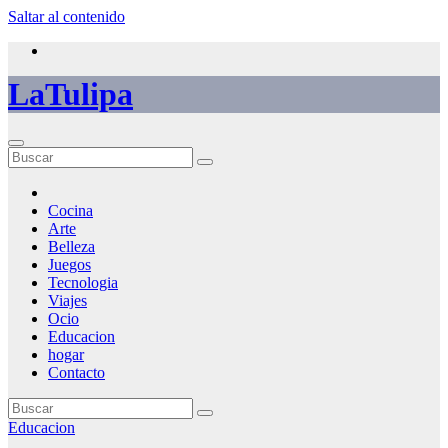
Saltar al contenido
LaTulipa
Cocina
Arte
Belleza
Juegos
Tecnologia
Viajes
Ocio
Educacion
hogar
Contacto
Educacion