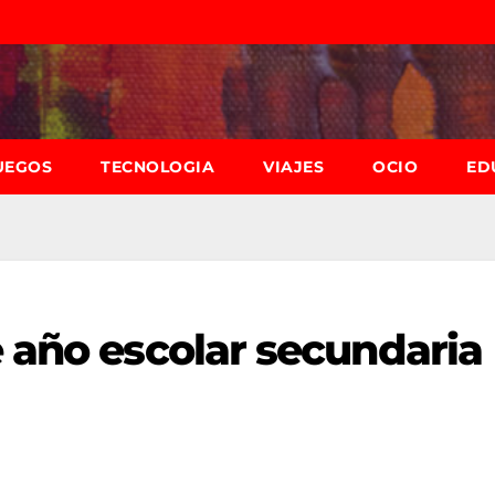
UEGOS
TECNOLOGIA
VIAJES
OCIO
ED
e año escolar secundaria