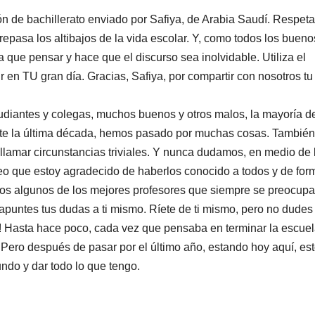
 de bachillerato enviado por Safiya, de Arabia Saudí. Respeta
repasa los altibajos de la vida escolar. Y, como todos los bueno
a que pensar y hace que el discurso sea inolvidable. Utiliza el
r en TU gran día. Gracias, Safiya, por compartir con nosotros tu
iantes y colegas, muchos buenos y otros malos, la mayoría de
ante la última década, hemos pasado por muchas cosas. También
llamar circunstancias triviales. Y nunca dudamos, en medio de 
eo que estoy agradecido de haberlos conocido a todos y de for
mos algunos de los mejores profesores que siempre se preocup
puntes tus dudas a ti mismo. Ríete de ti mismo, pero no dudes
to! Hasta hace poco, cada vez que pensaba en terminar la escuel
Pero después de pasar por el último año, estando hoy aquí, es
undo y dar todo lo que tengo.