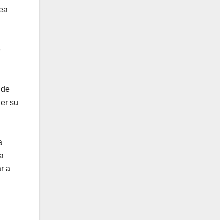
rea
e
 de
ner su
a
la
r a