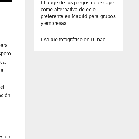
El auge de los juegos de escape
como alternativa de ocio
preferente en Madrid para grupos
y empresas
Estudio fotográfico en Bilbao
para
spero
sca
la
el
nción
es un