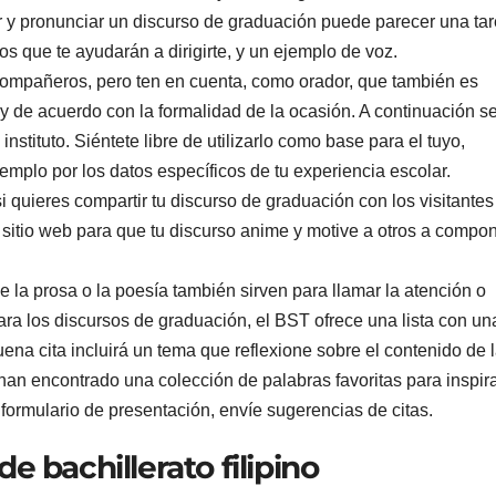
ar y pronunciar un discurso de graduación puede parecer una ta
s que te ayudarán a dirigirte, y un ejemplo de voz.
s compañeros, pero ten en cuenta, como orador, que también es
 de acuerdo con la formalidad de la ocasión. A continuación s
stituto. Siéntete libre de utilizarlo como base para el tuyo,
emplo por los datos específicos de tu experiencia escolar.
si quieres compartir tu discurso de graduación con los visitantes
 sitio web para que tu discurso anime y motive a otros a compo
 la prosa o la poesía también sirven para llamar la atención o
 Para los discursos de graduación, el BST ofrece una lista con un
na cita incluirá un tema que reflexione sobre el contenido de 
 han encontrado una colección de palabras favoritas para inspira
 formulario de presentación, envíe sugerencias de citas.
e bachillerato filipino