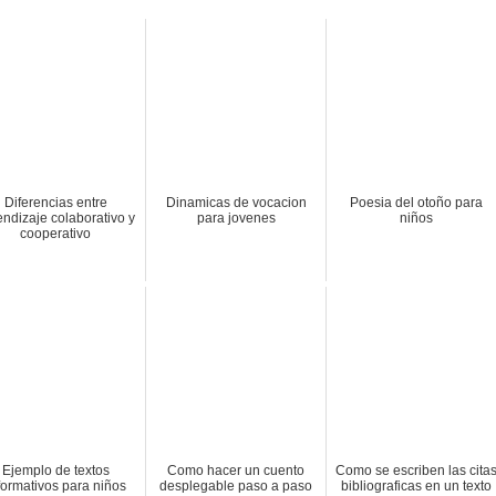
Diferencias entre
Dinamicas de vocacion
Poesia del otoño para
endizaje colaborativo y
para jovenes
niños
cooperativo
Ejemplo de textos
Como hacer un cuento
Como se escriben las cita
formativos para niños
desplegable paso a paso
bibliograficas en un texto