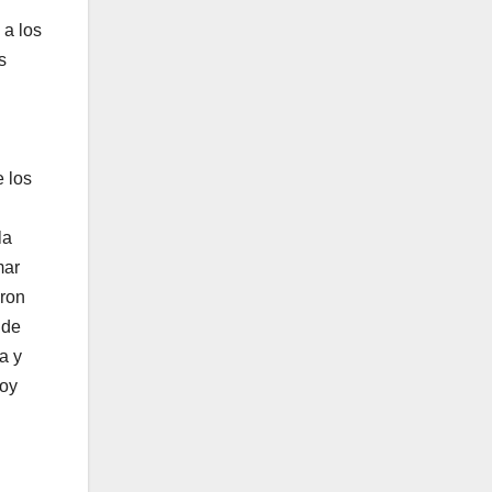
 a los
s
 los
la
mar
aron
 de
a y
toy