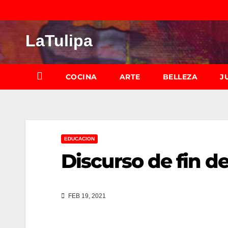
Saltar
al
LaTulipa
contenido
COCINA
ARTE
BELLEZA
J
EDUCACION
Discurso de fin d
FEB 19, 2021