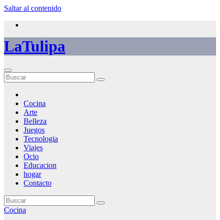
Saltar al contenido
LaTulipa
Cocina
Arte
Belleza
Juegos
Tecnologia
Viajes
Ocio
Educacion
hogar
Contacto
Cocina