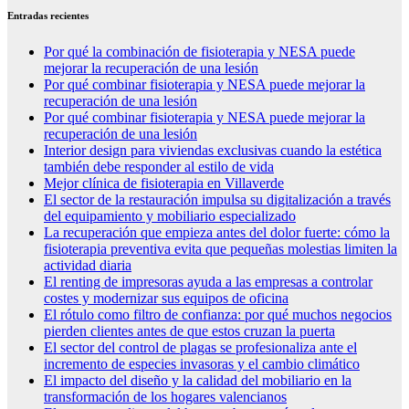
Entradas recientes
Por qué la combinación de fisioterapia y NESA puede
mejorar la recuperación de una lesión
Por qué combinar fisioterapia y NESA puede mejorar la
recuperación de una lesión
Por qué combinar fisioterapia y NESA puede mejorar la
recuperación de una lesión
Interior design para viviendas exclusivas cuando la estética
también debe responder al estilo de vida
Mejor clínica de fisioterapia en Villaverde
El sector de la restauración impulsa su digitalización a través
del equipamiento y mobiliario especializado
La recuperación que empieza antes del dolor fuerte: cómo la
fisioterapia preventiva evita que pequeñas molestias limiten la
actividad diaria
El renting de impresoras ayuda a las empresas a controlar
costes y modernizar sus equipos de oficina
El rótulo como filtro de confianza: por qué muchos negocios
pierden clientes antes de que estos cruzan la puerta
El sector del control de plagas se profesionaliza ante el
incremento de especies invasoras y el cambio climático
El impacto del diseño y la calidad del mobiliario en la
transformación de los hogares valencianos