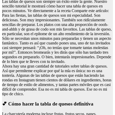
Las tablas de quesos son siempre un éxito entre la gente. Nuestro
sencillo tutorial le mostrará cómo hacer una tabla de quesos en
pocos minutos. Ve directamente a la receta Comparte este artículo:
Para las fiestas, las tablas de quesos son mi especialidad. Son
deliciosas. Son muy impresionantes. También son ridículamente
sencillas de preparar. Los platos con una alta proporción de oooh-
and-ahhh y de grasa de codo son mis favoritos. Las tablas de queso,
en particular, son el epítome de un alto rendimiento de la inversión.
Sólo se necesitan unos minutos para prepararlas y tienen un aspecto
fantástico. Tanto es así que cuando pones una, uno de tus invitados
casi siempre pensará: “¡Oh, no tenías que tomarte tantas molestias
por mí!”. Entonces bromearás y les dirás que sólo has tardado tres
segundos en prepararlo. O bien, intentarás impresionarles. Depende
de lo bien que te lleves con tu invitado.
Ahora hay una gran cantidad de tutoriales sobre tablas de quesos.
Así que permíteme explicar por qué la mía es única: no es una
tontería. Algunas de las tablas de quesos que están haciendo las
rondas en Instagram tienen cientos de dólares en ingredientes, horas
de tiempo de estilo de alimentos, y tantas partes móviles que es casi
difícil de comprender. Esa no es mi tabla de quesos. Ese no es mi
tipo de chico.
💕 Cómo hacer la tabla de quesos definitiva
La charcutería moderna incluye frutas, frutos secos, panes,