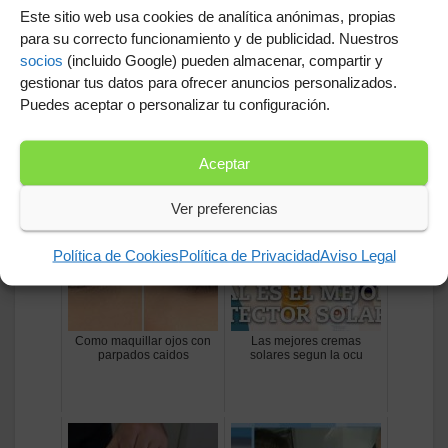
Este sitio web usa cookies de analítica anónimas, propias
para su correcto funcionamiento y de publicidad. Nuestros
socios
(incluido Google) pueden almacenar, compartir y
gestionar tus datos para ofrecer anuncios personalizados.
Crema facial antiedad
Tipo de gafas
Puedes aceptar o personalizar tu configuración.
colageno+silanol
Aceptar
Ver preferencias
Política de Cookies
Política de Privacidad
Aviso Legal
Como maquillar ojos con
Las mejores cremas
parpados caidos
solares segun la ocu