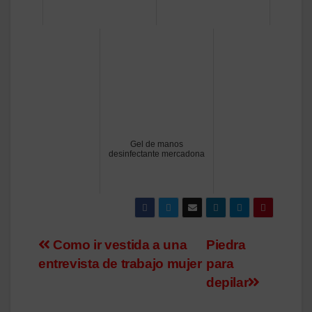
Gel de manos
desinfectante mercadona
Navegación
Como ir vestida a una
Piedra
entrevista de trabajo mujer
para
de
depilar
entradas