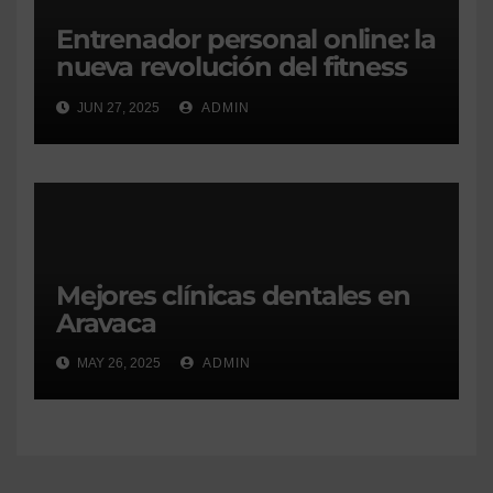
Entrenador personal online: la
nueva revolución del fitness
desde casa
JUN 27, 2025
ADMIN
Mejores clínicas dentales en
Aravaca
MAY 26, 2025
ADMIN