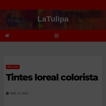
Saltar
al
LaTulipa
contenido
BELLEZA
Tintes loreal colorista
ENE 13, 2021