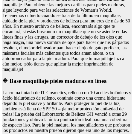
maquillaje. Para obtener las mejores cartillas para pieles maduras,
sigue leyendo para ver las selecciones de Woman’s World.
Te tenemos cubierto cuando se trata de lo último en maquillaje,
cuidado de la piel y productos de belleza para mujeres de más de 50
años. En nuestro archivo de belleza, encontrarás algo que te
encantará, si estás buscando un maquillaje que no se asiente en las
líneas finas y las arrugas, un corrector de debajo de los ojos que
haga magia, una nueva sombra de ojos para hacer que tus párpados
resalten, el mejor delineador para hacer el ojo de gato perfecto, las
máscaras faciales más calientes que todos aman ahora, o un
autobronceador para la piel madura. Para que tu maquillaje luzca
aún mejor, ¡sólo tienes que aplicar la mejor imprimación de
maquillaje!
🔷 Base maquillaje pieles maduras en línea
La crema tintada de IT Cosmetics, rellena con 10 aceites botánicos y
ácido hialurónico de relleno, continúa como una crema hidratante,
dejando la piel suave y brillante. Para proteger tu piel de la luz,
también está llena de SPF 50 – ¡la mejor protección anti-edad de
todas! La prueba del Laboratorio de Belleza GH venció a otras 29
fundaciones y obtuvo la única puntuación ideal para una cobertura
de aspecto liso. Para la piel madura, los maquilladores que probaron
los productos en nuestra prueba dijeron que era uno de los mejores.