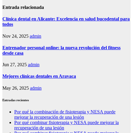
entradas
Entrada relacionada
Clínica dental en Alicante: Excelencia en salud bucodental para
todos
Nov 24, 2025
admin
Entrenador personal online: la nueva revolución del fitness
desde casa
Jun 27, 2025
admin
Mejores clínicas dentales en Aravaca
May 26, 2025
admin
Entradas recientes
Por qué la combinación de fisioterapia y NESA puede
mejorar la recuperación de una lesión
Por qué combinar fisioterapia y NESA puede mejorar la
recuperación de una lesión