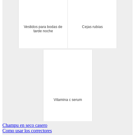
Vestidos para bodas de
Cejas rubias
tarde noche
Vitamina c serum
Navegación
Champu en seco casero
Como usar los correctores
de