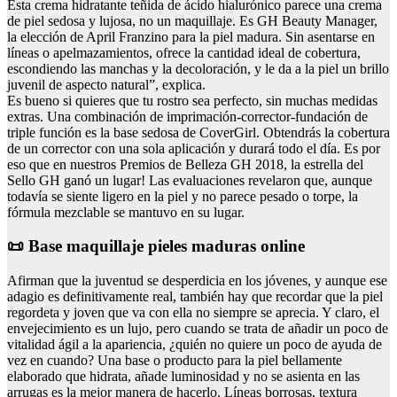
Esta crema hidratante teñida de ácido hialurónico parece una crema
de piel sedosa y lujosa, no un maquillaje. Es GH Beauty Manager,
la elección de April Franzino para la piel madura. Sin asentarse en
líneas o apelmazamientos, ofrece la cantidad ideal de cobertura,
escondiendo las manchas y la decoloración, y le da a la piel un brillo
juvenil de aspecto natural”, explica.
Es bueno si quieres que tu rostro sea perfecto, sin muchas medidas
extras. Una combinación de imprimación-corrector-fundación de
triple función es la base sedosa de CoverGirl. Obtendrás la cobertura
de un corrector con una sola aplicación y durará todo el día. Es por
eso que en nuestros Premios de Belleza GH 2018, la estrella del
Sello GH ganó un lugar! Las evaluaciones revelaron que, aunque
todavía se siente ligero en la piel y no parece pesado o torpe, la
fórmula mezclable se mantuvo en su lugar.
📜 Base maquillaje pieles maduras online
Afirman que la juventud se desperdicia en los jóvenes, y aunque ese
adagio es definitivamente real, también hay que recordar que la piel
regordeta y joven que va con ella no siempre se aprecia. Y claro, el
envejecimiento es un lujo, pero cuando se trata de añadir un poco de
vitalidad ágil a la apariencia, ¿quién no quiere un poco de ayuda de
vez en cuando? Una base o producto para la piel bellamente
elaborado que hidrata, añade luminosidad y no se asienta en las
arrugas es la mejor manera de hacerlo. Líneas borrosas, textura