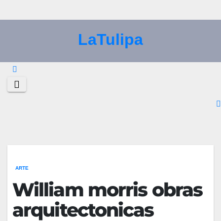
Saltar
al
LaTulipa
contenido
ARTE
William morris obras
arquitectonicas