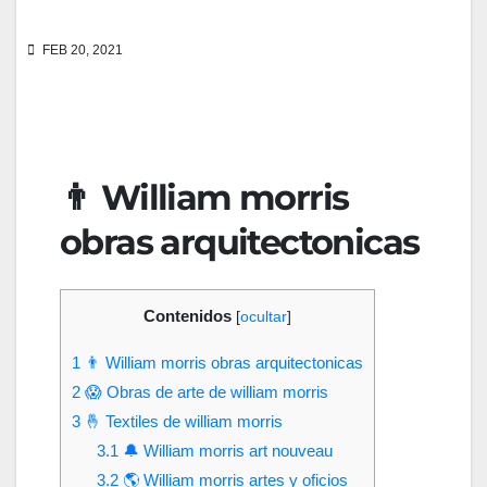
FEB 20, 2021
👨 William morris
obras arquitectonicas
Contenidos
[
ocultar
]
1
👨 William morris obras arquitectonicas
2
😱 Obras de arte de william morris
3
🤞 Textiles de william morris
3.1
🔔 William morris art nouveau
3.2
🌎 William morris artes y oficios