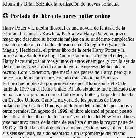
Kibuishi y Brian Selznick la realización de nuevas portadas.
😉 Portada del libro de harry potter online
Harry Potter y la piedra filosofal es una novela de fantasía de la
escritora británica J. Rowling, K. Sigue a Harry Potter, un joven
mago que descubre su herencia mágica en su undécimo cumpleaños
cuando recibe una carta de admisión en el Colegio Hogwarts de
Magia y Hechicería, el primer libro de la serie Harry Potter y la
primera novela de Rowling. Durante su primer año en el colegio,
Harry hace amigos íntimos y unos cuantos enemigos, y con la ayuda
de sus amigos, se enfrenta a un intento de regreso del hechicero
oscuro, Lord Voldemort, que mató a los padres de Harry, pero que
no consiguió matar a Harry cuando éste sólo tenía 15 meses.
El libro fue publicado por primera vez por Bloomsbury el 26 de
junio de 1997 en el Reino Unido. Al año siguiente fue publicado por
Scholastic Corporation con el título Harry Potter y la piedra filosofal
en Estados Unidos. Ganó la mayoría de los premios de libros
británicos en Estados Unidos, que fueron determinados por niños y
otros premios. En agosto de 1999, el libro alcanzó el primer puesto
de la lista de los libros de ficción más vendidos del New York Times
y se mantuvo cerca de la cima de esa lista durante la mayor parte de
1999 y 2000. Ha sido doblado a al menos 73 idiomas y, al igual que
sus seis secuelas, ha sido adaptado a un largometraje del mismo