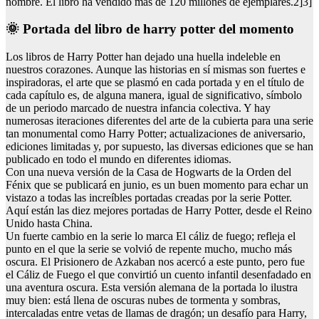
nombre. El libro ha vendido más de 120 millones de ejemplares.2]3]
🌞 Portada del libro de harry potter del momento
Los libros de Harry Potter han dejado una huella indeleble en
nuestros corazones. Aunque las historias en sí mismas son fuertes e
inspiradoras, el arte que se plasmó en cada portada y en el título de
cada capítulo es, de alguna manera, igual de significativo, símbolo
de un periodo marcado de nuestra infancia colectiva. Y hay
numerosas iteraciones diferentes del arte de la cubierta para una serie
tan monumental como Harry Potter; actualizaciones de aniversario,
ediciones limitadas y, por supuesto, las diversas ediciones que se han
publicado en todo el mundo en diferentes idiomas.
Con una nueva versión de la Casa de Hogwarts de la Orden del
Fénix que se publicará en junio, es un buen momento para echar un
vistazo a todas las increíbles portadas creadas por la serie Potter.
Aquí están las diez mejores portadas de Harry Potter, desde el Reino
Unido hasta China.
Un fuerte cambio en la serie lo marca El cáliz de fuego; refleja el
punto en el que la serie se volvió de repente mucho, mucho más
oscura. El Prisionero de Azkaban nos acercó a este punto, pero fue
el Cáliz de Fuego el que convirtió un cuento infantil desenfadado en
una aventura oscura. Esta versión alemana de la portada lo ilustra
muy bien: está llena de oscuras nubes de tormenta y sombras,
intercaladas entre vetas de llamas de dragón; un desafío para Harry,