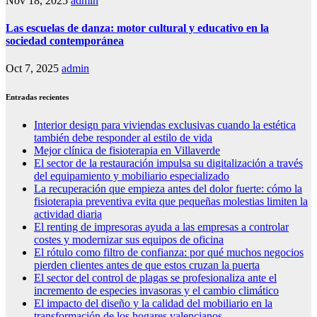
Nov 18, 2025
admin
Las escuelas de danza: motor cultural y educativo en la
sociedad contemporánea
Oct 7, 2025
admin
Entradas recientes
Interior design para viviendas exclusivas cuando la estética
también debe responder al estilo de vida
Mejor clínica de fisioterapia en Villaverde
El sector de la restauración impulsa su digitalización a través
del equipamiento y mobiliario especializado
La recuperación que empieza antes del dolor fuerte: cómo la
fisioterapia preventiva evita que pequeñas molestias limiten la
actividad diaria
El renting de impresoras ayuda a las empresas a controlar
costes y modernizar sus equipos de oficina
El rótulo como filtro de confianza: por qué muchos negocios
pierden clientes antes de que estos cruzan la puerta
El sector del control de plagas se profesionaliza ante el
incremento de especies invasoras y el cambio climático
El impacto del diseño y la calidad del mobiliario en la
transformación de los hogares valencianos